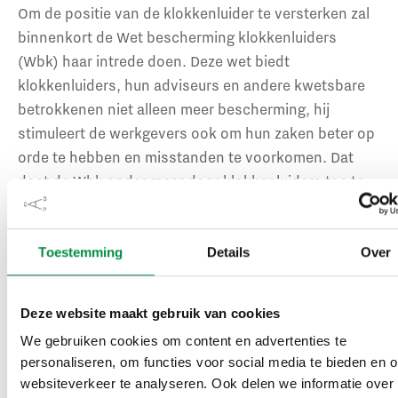
Om de positie van de klokkenluider te versterken zal
binnenkort de Wet bescherming klokkenluiders
(Wbk) haar intrede doen. Deze wet biedt
klokkenluiders, hun adviseurs en andere kwetsbare
betrokkenen niet alleen meer bescherming, hij
stimuleert de werkgevers ook om hun zaken beter op
orde te hebben en misstanden te voorkomen. Dat
doet de Wbk onder meer door klokkenluiders toe te
staan hun melding direct ‘buiten de deur’ te doen,
bijvoorbeeld bij het
Huis voor Klokkenluiders
. En het
is toch jammer als de melding niet intern wordt
Toestemming
Details
Over
gedaan, waardoor je als werkgever de kans mist zelf
op behoorlijke wijze schoon schip te maken. Andere
Deze website maakt gebruik van cookies
verbeteringen zijn te vinden in duidelijke
We gebruiken cookies om content en advertenties te
voorschriften over feedback aan de melder en
personaliseren, om functies voor social media te bieden en 
bescherming van de melder tegen benadeling door de
websiteverkeer te analyseren. Ook delen we informatie over
werkgever.