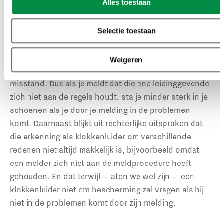
Alles toestaan
Eén leidinggevende die buitensporig declareert,
schendt integriteitsregels, maar zijn handelen levert
geen misstand op. Maar als zelfverrijking van het
Selectie toestaan
management door buitensporig declareren de norm is
en mensen die daar wat over proberen te zeggen
Weigeren
monddood gemaakt worden, is er wél sprake van een
misstand. Dus als je meldt dat die ene leidinggevende
zich niet aan de regels houdt, sta je minder sterk in je
schoenen als je door je melding in de problemen
komt. Daarnaast blijkt uit rechterlijke uitspraken dat
die erkenning als klokkenluider om verschillende
redenen niet altijd makkelijk is, bijvoorbeeld omdat
een melder zich niet aan de meldprocedure heeft
gehouden. En dat terwijl – laten we wel zijn – een
klokkenluider niet om bescherming zal vragen als hij
niet in de problemen komt door zijn melding.