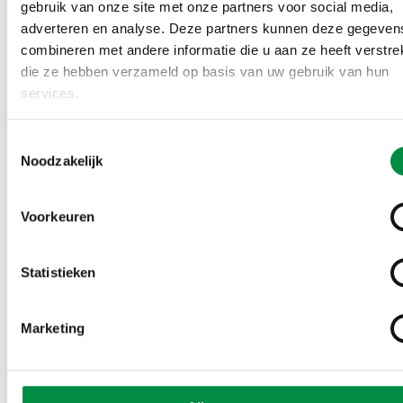
gebruik van onze site met onze partners voor social media,
adverteren en analyse. Deze partners kunnen deze gegeven
Definitie van een
combineren met andere informatie die u aan ze heeft verstrek
die ze hebben verzameld op basis van uw gebruik van hun
klokkenluider
services.
En hoewel er vanuit diverse hoeken kritiek is op het
Toestemmingsselectie
Noodzakelijk
ontwerp van de Wbk, is het zonder meer positief dat
Nederland één van de koplopers is op het gebied van
de bescherming van klokkenluiders. Toch blijft er een
Voorkeuren
gebied dat aandacht verdient. Om aanspraak te
kunnen maken op die wettelijke bescherming, moet je
Statistieken
naar de definitie van de wet als klokkenluider kijken.
Daarvoor is nodig dat het probleem dat je aankaart
Marketing
een maatschappelijk belang raakt. Alleen een
integriteitsschending is niet genoeg. Een voorbeeld: