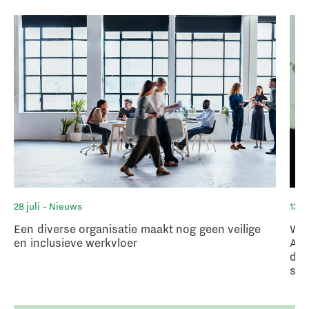
28 juli
- Nieuws
13 ju
Een diverse organisatie maakt nog geen veilige
Wan
en inclusieve werkvloer
Afs
deb
sch