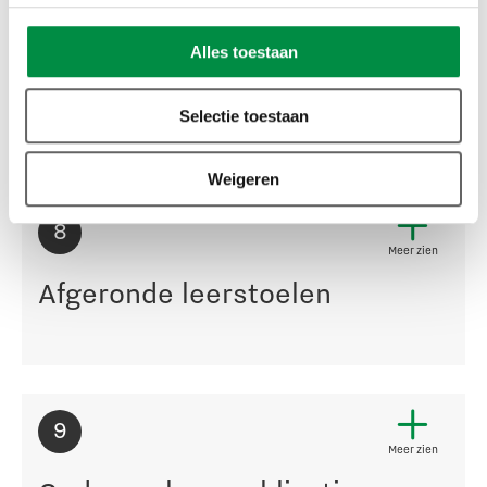
Leerstoel Integratieve
pedagogiek kinderopvang-
Alles toestaan
onderwijs 0–13
Selectie toestaan
Weigeren
8
Meer zien
Afgeronde leerstoelen
9
Meer zien