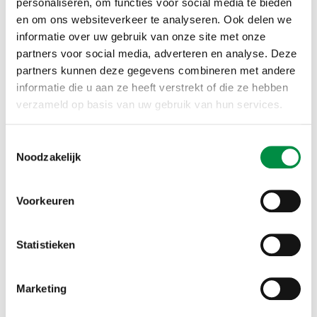
Work
personaliseren, om functies voor social media te bieden
en om ons websiteverkeer te analyseren. Ook delen we
informatie over uw gebruik van onze site met onze
partners voor social media, adverteren en analyse. Deze
partners kunnen deze gegevens combineren met andere
6
informatie die u aan ze heeft verstrekt of die ze hebben
verzameld op basis van uw gebruik van hun services.
Meer zien
Leerstoel Gelijke
Toestemmingsselectie
ontwikkelings- en
Noodzakelijk
onderwijskansen voor kinderen
en jongeren
Voorkeuren
Statistieken
7
Marketing
Meer zien