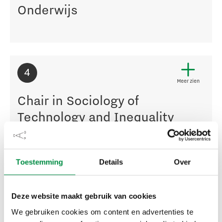
Onderwijs
4
Meer zien
Chair in Sociology of
Technology and Inequality
Toestemming
Details
Over
5
Meer zien
Deze website maakt gebruik van cookies
Leerstoel Positive Health at
We gebruiken cookies om content en advertenties te