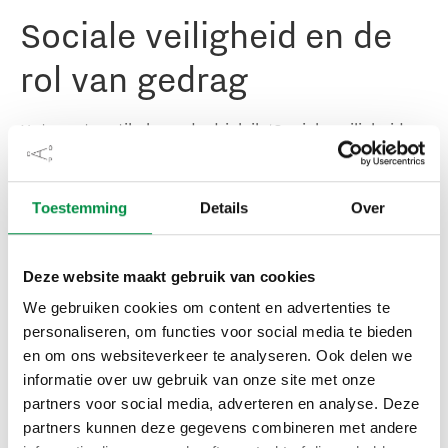
Sociale veiligheid en de
rol van gedrag
Het eerste artikel van de drieluik ‘Sociale veiligheid
bevorderen op de werkvloer’ gaat over sociale
veiligheid en de rol van gedrag. Marjolein van Dijk en
Toestemming
Details
Over
Sean Stevenson leggen daarin uit wat de definitie is
van sociale veiligheid en een sociaal veilige omgeving
en wat het verschil is tussen ongewenst gedrag en
Deze website maakt gebruik van cookies
grensoverschrijdend gedrag. Ze geven ook antwoord
We gebruiken cookies om content en advertenties te
op de vraag waarom sociale veiligheid zo belangrijk is
personaliseren, om functies voor social media te bieden
en hoe een lerende organisatie sociale veiligheid
en om ons websiteverkeer te analyseren. Ook delen we
versterkt.
informatie over uw gebruik van onze site met onze
partners voor social media, adverteren en analyse. Deze
Het artikel ‘Sociale veiligheid en de rol van gedrag’
partners kunnen deze gegevens combineren met andere