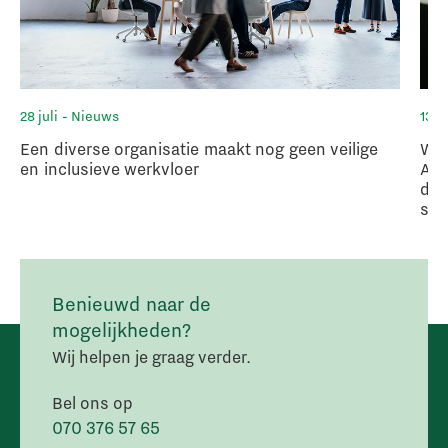
28 juli
- Nieuws
13 ju
Een diverse organisatie maakt nog geen veilige
Wan
en inclusieve werkvloer
Afs
deb
sch
Benieuwd naar de
mogelijkheden?
Wij helpen je graag verder.
Bel ons op
070 376 57 65