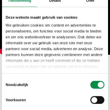
Toestemming
Details
Over
Deze website maakt gebruik van cookies
We gebruiken cookies om content en advertenties te
personaliseren, om functies voor social media te bieden
en om ons websiteverkeer te analyseren. Ook delen we
informatie over uw gebruik van onze site met onze
partners voor social media, adverteren en analyse. Deze
partners kunnen deze gegevens combineren met andere
informatie die u aan ze heeft verstrekt of die ze hebben
verzameld op basis van uw gebruik van hun services.
Bekijk de andere
Toestemmingsselectie
webinars terug uit de
Noodzakelijk
reeks Positieve
Voorkeuren
gezondheid, zorg en