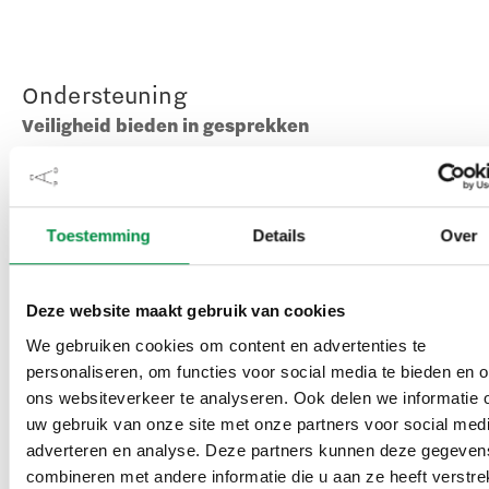
Ondersteuning
Veiligheid bieden in gesprekken
‘De meeste functieprofielen schrijven voor dat de
vertrouwenspersoon een sociaal persoon moet zijn,
Toestemming
Details
Over
iemand die goed kan luisteren en betrouwbaar is. We
zien toegankelijkheid niet alleen als de mate waarin
medewerkers besluiten of ze naar de
Deze website maakt gebruik van cookies
vertrouwenspersoon willen gaan, maar ook de mate
We gebruiken cookies om content en advertenties te
waarin ze zich tijdens gesprekken en het vervolg
personaliseren, om functies voor social media te bieden en 
gezien voelen door de vertrouwenspersoon. De
ons websiteverkeer te analyseren. Ook delen we informatie 
toegankelijkheid wordt groter als melders zich veilig
uw gebruik van onze site met onze partners voor social medi
en op hun gemak voelen. Het op het gemak stellen
adverteren en analyse. Deze partners kunnen deze gegeven
combineren met andere informatie die u aan ze heeft verstrek
speelt vooral aan het begin van een gesprek, maar