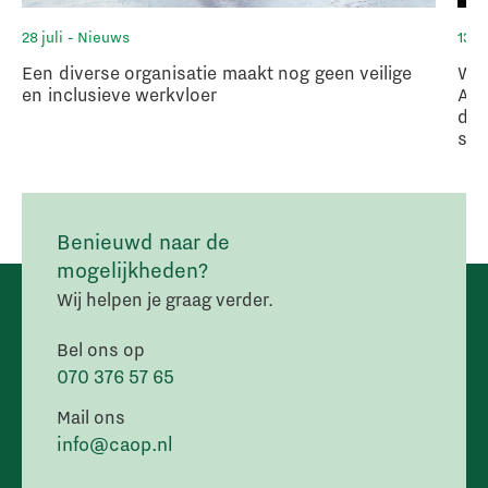
28 juli
- Nieuws
13 ju
Een diverse organisatie maakt nog geen veilige
Wan
en inclusieve werkvloer
Afs
deb
sch
Benieuwd naar de
mogelijkheden?
Wij helpen je graag verder.
Bel ons op
070 376 57 65
Mail ons
info@caop.nl