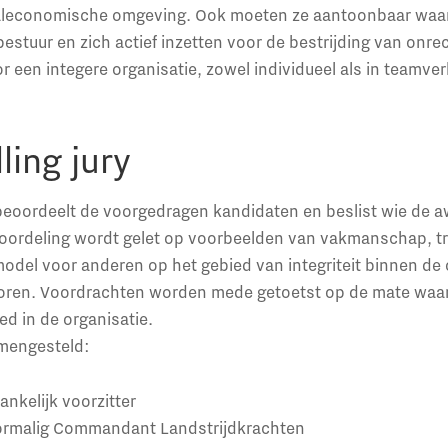
iaaleconomische omgeving. Ook moeten ze aantoonbaar waa
estuur en zich actief inzetten voor de bestrijding van on
or een integere organisatie, zowel individueel als in teamve
ing jury
beoordeelt de voorgedragen kandidaten en beslist wie de a
oordeling wordt gelet op voorbeelden van vakmanschap, tr
model voor anderen op het gebied van integriteit binnen de o
oren. Voordrachten worden mede getoetst op de mate waari
ed in de organisatie.
samengesteld:
ankelijk voorzitter
ormalig Commandant Landstrijdkrachten