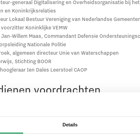
teur-generaal Digitalisering en Overheidsorganisatie bij het
 en Koninkrijksrelaties
cteur Lokaal Bestuur Vereniging van Nederlandse Gemeente
 voorzitter Koninklijke VEMW
al Jan-Willem Maas, Commandant Defensie Ondersteunin
rpsleiding Nationale Politie
roek, algemeen directeur Unie van Waterschappen
rwijs, Stichting BOOR
 hoogleraar Ien Dales Leerstoel CAOP
ndienen voordrachten
tot 15 augustus 2024 per e-mail en onder vermelding van ‘
aris Loes Hodemaekers via
l.hodemaekers@caop.nl
. Bij vra
t u daar ook terecht. De award wordt uitgereikt op 14 oktob
Details
ales Leerstoel, georganiseerd in samenwerking met het mini
 Koninkrijksrelaties.