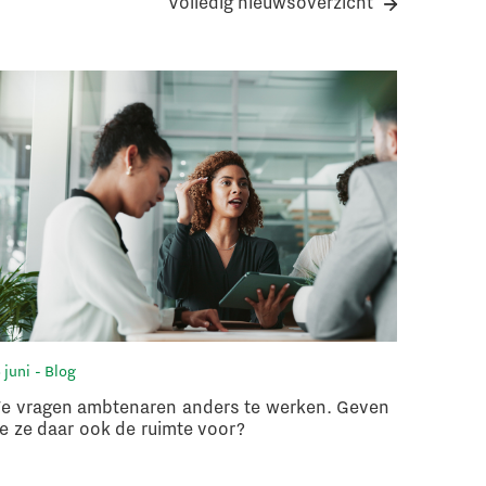
Volledig nieuwsoverzicht
 juni
- Blog
3 juni
- N
e vragen ambtenaren anders te werken. Geven
Arbeids
e ze daar ook de ruimte voor?
in gesp