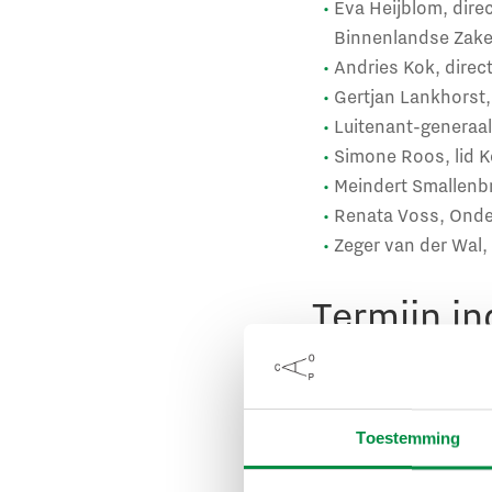
Eva Heijblom, direc
Binnenlandse Zaken
Andries Kok, dire
Gertjan Lankhorst,
Luitenant-genera
Simone Roos, lid Ko
Meindert Smallenb
Renata Voss, Onde
Zeger van der Wal,
Termijn i
Voordrachten kunnen 
ingediend bij secret
Integriteitsaward kun
Toestemming
webinar van de Ien D
Binnenlandse Zaken en