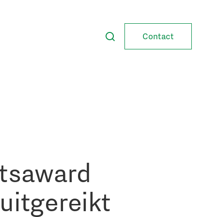
Contact
itsaward
uitgereikt