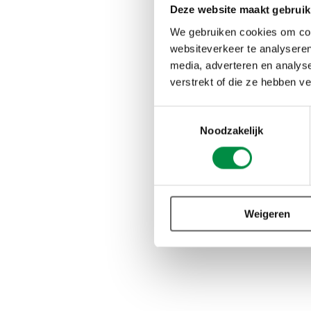
Deze website maakt gebruik
We gebruiken cookies om cont
Over de Ie
websiteverkeer te analyseren
media, adverteren en analys
De Ien Dales Integrite
verstrekt of die ze hebben v
verbonden aan de Uni
door Stichting CAOP. 
Toestemmingsselectie
Noodzakelijk
stimuleert onder ander
publieke en semipubli
ambtelijke dienst, de
werknemers en de poli
arbeidsorganisatie’ i
Weigeren
Affairs. Hoogleraar is 