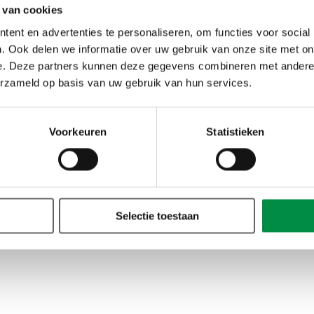
 van cookies
ent en advertenties te personaliseren, om functies voor social
n Dales Leerstoel
. Ook delen we informatie over uw gebruik van onze site met on
e. Deze partners kunnen deze gegevens combineren met andere i
itsaward is ingesteld door de Ien Dales Leerstoel. De Ien Da
erzameld op basis van uw gebruik van hun services.
versiteit Leiden/Faculteit Governance and Global Affairs 
De leerstoel heeft betrekking op ‘de overheid als arbeidsor
Voorkeuren
Statistieken
e het debat over integriteit binnen de overheid als arbeids
eke sectoren. Belangrijke thema’s zijn de verhouding tussen
 kwaliteit van de overheidsorganisatie en haar relatie tot w
tieke en ambtelijke integriteit van de publieke sector. ‘De 
s een onderdeel van het curriculum van de Faculteit Govern
Selectie toestaan
prof. dr. Z. (Zeger) van der Wal.