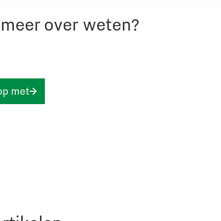
r meer over weten?
op met