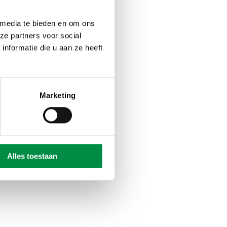
 media te bieden en om ons
ze partners voor social
nformatie die u aan ze heeft
les Leerstoel is
en wordt ondersteund
ganisatie’ en
Marketing
organisatie i.c. de
 politiek bestuur en
erkgevers en
overheid als
ance and Global
Alles toestaan