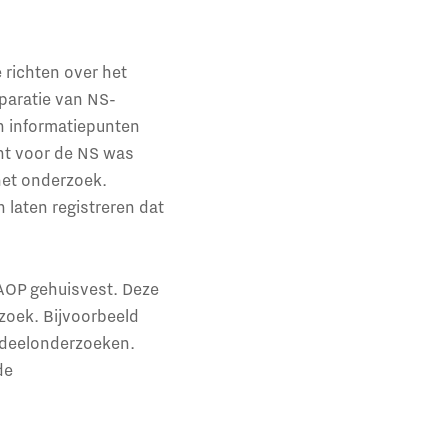
e richten over het
paratie van NS-
en informatiepunten
nt voor de NS was
het onderzoek.
laten registreren dat
AOP gehuisvest. Deze
zoek. Bijvoorbeeld
 deelonderzoeken.
de