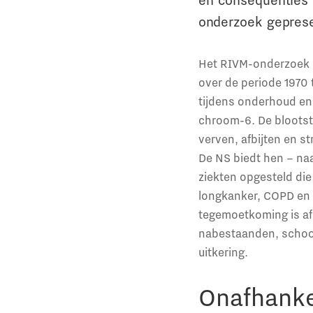
en consequenties 
onderzoek gepres
Het RIVM-onderzoek n
over de periode 1970
tijdens onderhoud en
chroom-6. De blootste
verven, afbijten en s
De NS biedt hen – naa
ziekten opgesteld die
longkanker, COPD en 
tegemoetkoming is afh
nabestaanden, schoo
uitkering.
Onafhankel