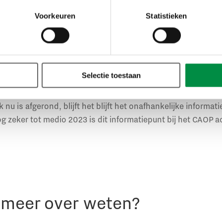
Voorkeuren
Statistieken
 in oktober 2022 afgerond. Het CAOP speelde een belangrij
 onderzoeksresultaten en de consequenties die NS daaraan
erkers van NS via een webinar geïnformeerd, uitgezonden
rzorgde het CAOP de persconferentie op het eigen kantoor 
Selectie toestaan
aag.
nu is afgerond, blijft het blijft het onafhankelijke inform
 zeker tot medio 2023 is dit informatiepunt bij het CAOP ac
r meer over weten?