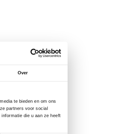
Over
ocumenten over het
 is door het CAOP
riteria van de RIVM-
 media te bieden en om ons
epsgesprekken over
ze partners voor social
nformatie die u aan ze heeft