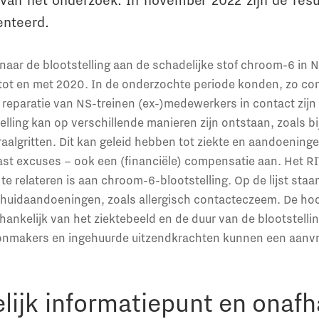
van het onderzoek. In november 2022 zijn de resu
enteerd.
aar de blootstelling aan de schadelijke stof chroom-6 in 
 tot en met 2020. In de onderzochte periode konden, zo co
 reparatie van NS-treinen (ex-)medewerkers in contact zij
lling kan op verschillende manieren zijn ontstaan, zoals bi
traalgritten. Dit kan geleid hebben tot ziekte en aandoenin
st excuses – ook een (financiële) compensatie aan. Het RIV
 te relateren is aan chroom-6-blootstelling. Op de lijst sta
huidaandoeningen, zoals allergisch contacteczeem. De ho
ankelijk van het ziektebeeld en de duur van de blootstelli
nmakers en ingehuurde uitzendkrachten kunnen een aanvr
ijk informatiepunt en onafh