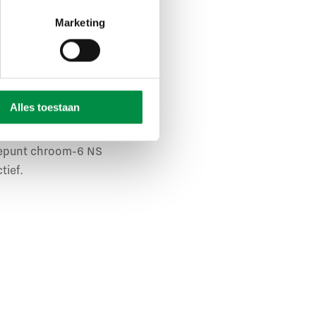
Marketing
ke rol bij de
 verbindt. Eerst
 vanuit de
studio van
aan het Lange
Alles toestaan
atiepunt chroom-6 NS
tief.