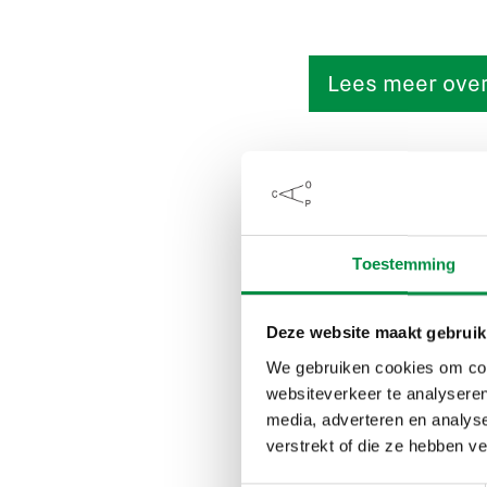
Lees meer over
CAOP-ond
Toestemming
Het CAOP ondersteund
gebruik van chroom-6 
Deze website maakt gebruik
vooraf de privacygevo
We gebruiken cookies om cont
onderzoekers nodigd
websiteverkeer te analyseren
hun werkervaring me
media, adverteren en analys
verstrekt of die ze hebben v
Webinar e