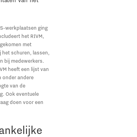
ltaten van het
NS-werkplaatsen ging
ncludeert het RIVM,
n gekomen met
j het schuren, lassen,
gen bij medewerkers.
M heeft een lijst van
an onder andere
ogte van de
ng. Ook eventuele
aag doen voor een
ankelijke