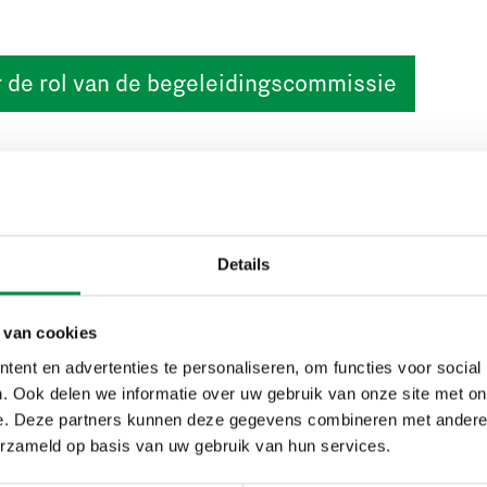
 de rol van de begeleidingscommissie
ersteuning aan RIVM
Details
e ook het RIVM bij het onderzoek. Alle beschikbare NS-d
zijn via het CAOP voor het RIVM digitaal ontsloten. Daarbij
 van cookies
elige informatie uit de NS-documenten verwijderd. Met de c
ent en advertenties te personaliseren, om functies voor social
e het CAOP de NS-medewerkers uit voor interviews en gro
. Ook delen we informatie over uw gebruik van onze site met on
t chroom-6.
e. Deze partners kunnen deze gegevens combineren met andere i
erzameld op basis van uw gebruik van hun services.
n persconferentie