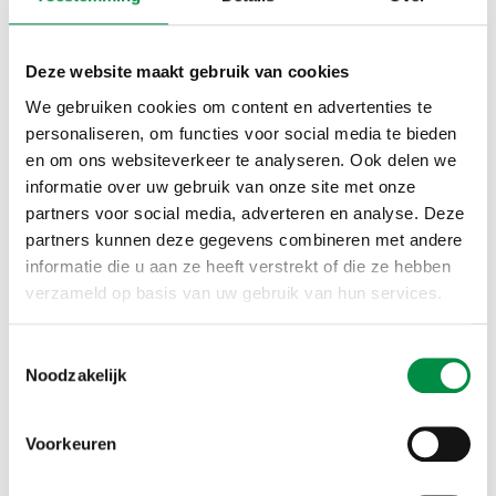
wordt nagedacht over de specifieke dilemma’s die
spelen binnen iedere organisatie. Het opheffen en
Deze website maakt gebruik van cookies
opleggen van geheimhouding leidt altijd tot discussie,
We gebruiken cookies om content en advertenties te
vooral in het lokale domein. Over het algemeen wil de
personaliseren, om functies voor social media te bieden
wethouder geheimhouding en het raadslid wil alles
en om ons websiteverkeer te analyseren. Ook delen we
kunnen controleren en aan de kiezers uitleggen.’
informatie over uw gebruik van onze site met onze
partners voor social media, adverteren en analyse. Deze
Integriteitsdilemma’s
partners kunnen deze gegevens combineren met andere
informatie die u aan ze heeft verstrekt of die ze hebben
bespreekbaar maken
verzameld op basis van uw gebruik van hun services.
‘Integriteitsdilemma’s bespreekbaar maken, is
Toestemmingsselectie
Noodzakelijk
eveneens belangrijk’, zegt Groot. ‘Ook derden –
bijvoorbeeld burgers of benadeelde ondernemers –
moeten op een zorgvuldige manier misstanden
Voorkeuren
kunnen melden. Daar pleiten we als CAOP al sinds