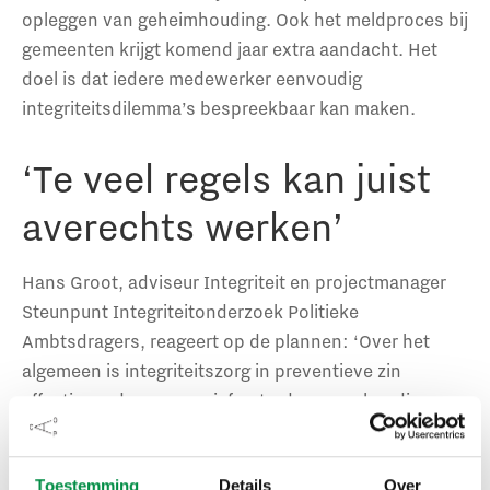
opleggen van geheimhouding. Ook het meldproces bij
gemeenten krijgt komend jaar extra aandacht. Het
doel is dat iedere medewerker eenvoudig
integriteitsdilemma’s bespreekbaar kan maken.
‘Te veel regels kan juist
averechts werken’
Hans Groot, adviseur Integriteit en projectmanager
Steunpunt Integriteitonderzoek Politieke
Ambtsdragers, reageert op de plannen: ‘Over het
algemeen is integriteitszorg in preventieve zin
effectiever dan repressief optreden na schendingen.
Regels verduidelijken is belangrijk, maar alles dicht
timmeren met regels is niet mogelijk. Een veelheid
Toestemming
Details
Over
aan regels kan er ook juist toe leiden dat er te weinig