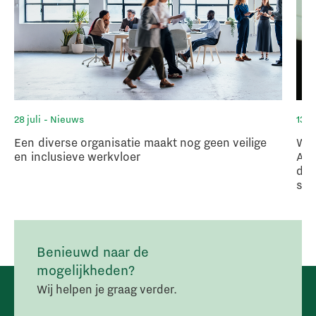
28 juli
- Nieuws
13 ju
Een diverse organisatie maakt nog geen veilige
Wan
en inclusieve werkvloer
Afs
deb
sch
Benieuwd naar de
mogelijkheden?
Wij helpen je graag verder.