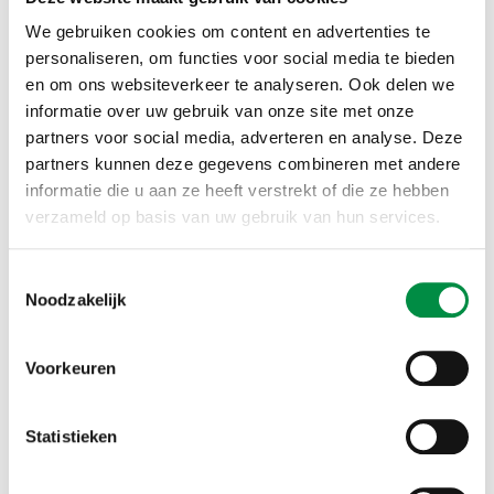
Wat levert het op?
We gebruiken cookies om content en advertenties te
personaliseren, om functies voor social media te bieden
Waarderen en Valideren leidt tot een opleidings- en
en om ons websiteverkeer te analyseren. Ook delen we
informatie over uw gebruik van onze site met onze
functiecatalogus die de ontwikkeling van werknemers
partners voor social media, adverteren en analyse. Deze
in de sector bevordert en zorgt voor een betere in-,
partners kunnen deze gegevens combineren met andere
door- en uitstroom.
informatie die u aan ze heeft verstrekt of die ze hebben
verzameld op basis van uw gebruik van hun services.
Hoeveel kost het?
Toestemmingsselectie
Voor de ontwikkeling van deze maatwerk wordt een
Noodzakelijk
vast tarief in rekening gebracht, afhankelijk van het
aantal werknemers en het aantal opleidingen. Vraag
Voorkeuren
meer informatie aan onderaan deze pagina.
Statistieken