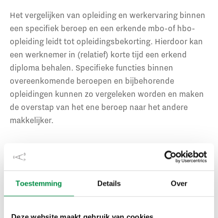
Het vergelijken van opleiding en werkervaring binnen
een specifiek beroep en een erkende mbo-of hbo-
opleiding leidt tot opleidingsbekorting. Hierdoor kan
een werknemer in (relatief) korte tijd een erkend
diploma behalen. Specifieke functies binnen
overeenkomende beroepen en bijbehorende
opleidingen kunnen zo vergeleken worden en maken
de overstap van het ene beroep naar het andere
makkelijker.
Op basis hiervan ontwerpen we een opleidings- en
functiecatalogus. We stemmen hierover af met hr-
professionals van deelnemende sector(en), MBO
Toestemming
Details
Over
Raad en Regionale opleidingscentra (ROC’s) en
Vereniging Hogescholen en hbo-instellingen.
Deze website maakt gebruik van cookies