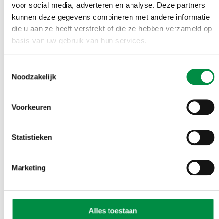
loopbaanpaden, zodat er minder concurrentie is over
voor social media, adverteren en analyse. Deze partners
personeel, maar je samen mensen opleidt en alle
kunnen deze gegevens combineren met andere informatie
die u aan ze heeft verstrekt of die ze hebben verzameld op
sectoren gezond blijven.’ Solidariteit is daarin
basis van uw gebruik van hun services.
prioriteit.
Toestemmingsselectie
Noodzakelijk
‘We zien dat er veel
Voorkeuren
voortgezet onderwijs-
regio’s zijn die nu een
Statistieken
onderwijsregio worden,
Marketing
primair onderwijs loopt
een stuk achter. Daar kan
Alles toestaan
nog een slag gemaakt