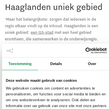
Haaglanden uniek gebied
‘Maar het belangrijkste: zorgen dat iedereen in de
regio elkaar vindt op de inhoud. Haaglanden is een
uniek gebied:
een G5-stad
met een heel gebied
eromheen, die samenwerken in de onderwijsregio.
Die goede samenwerking moet worden geborgd,
uitgebreid en voortgezet,’ zegt Hommen. Daarnaast is
in deze regio ook de kinderopvang betrokken,
Toestemming
Details
Over
vanwege de grote samenwerking tussen de opvang
en het primair onderwijs, ook qua personeel. ‘Dat
maakt deze onderwijsregio groter qua partners, maar
Deze website maakt gebruik van cookies
ook logisch qua doorstroom,’ legt Hommen uit. ‘Je
We gebruiken cookies om content en advertenties te
ziet hier echt een instroom vanaf medewerkers en
personaliseren, om functies voor social media te bieden en
leraren op de kinderopvang tot de universiteit. De
om ons websiteverkeer te analyseren. Ook delen we
uitdaging is dan ook het doorontwikkelen van goede
informatie over uw gebruik van onze site met onze partners