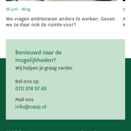
25 juni
- Blog
3 ju
We vragen ambtenaren anders te werken. Geven
Arb
we ze daar ook de ruimte voor?
in 
Benieuwd naar de
mogelijkheden?
Wij helpen je graag verder.
Bel ons op
070 376 57 65
Mail ons
info@caop.nl