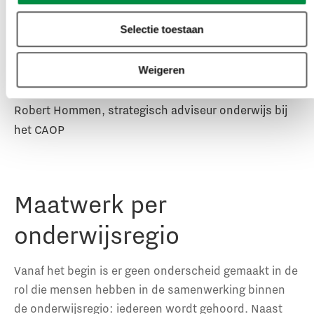
worden, zodat die regio’s
Selectie toestaan
ook tot onderwijsregio
Weigeren
uitgroeien.’
Robert Hommen, strategisch adviseur onderwijs bij
het CAOP
Maatwerk per
onderwijsregio
Vanaf het begin is er geen onderscheid gemaakt in de
rol die mensen hebben in de samenwerking binnen
de onderwijsregio: iedereen wordt gehoord. Naast