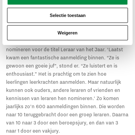
Wie worden Leraren van
het Jaar in 2022?
Selectie toestaan
De aanmeldingen beginnen binnen te stromen. Tot en
Weigeren
met 10 juni kan iedereen zijn of haar favoriete leraar
nomineren voor de titel Leraar van het Jaar. ‘Laatst
kwam een fantastische aanmelding binnen. “Ze is
gewoon een goeie juf”, stond er. “Ze luistert en is
enthousiast.” Het is prachtig om te zien hoe
leerlingen leerkrachten aanmelden. Maar natuurlijk
kunnen ook ouders, andere leraren of vrienden en
kennissen van leraren hen nomineren.’ Zo komen
jaarlijks zo’n 600 aanmeldingen binnen. Die worden
naar 10 teruggebracht door een groep leraren. Daarna
van 10 naar 3 door een beroepsjury, en dan van 3
naar 1 door een vakjury.