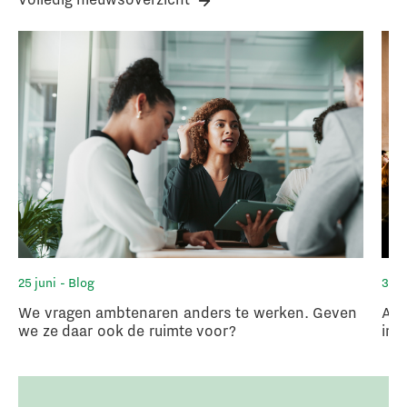
25 juni
- Blog
3 ju
We vragen ambtenaren anders te werken. Geven
Arb
we ze daar ook de ruimte voor?
in 