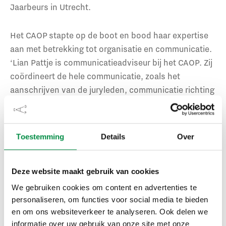
Jaarbeurs in Utrecht.
Het CAOP stapte op de boot en bood haar expertise
aan met betrekking tot organisatie en communicatie.
‘Lian Pattje is communicatieadviseur bij het CAOP. Zij
coördineert de hele communicatie, zoals het
aanschrijven van de juryleden, communicatie richting
de pers, maar ze zorgt er ook voor dat de website
goed is ingericht en heel praktisch zorgt ze voor de
bloemen voor de leraren tijdens de verkiezing’, aldus
Toestemming
Details
Over
Rietberg. ‘De hele organisatie teert op vrijwilligers,
zonder de hulp van het CAOP zouden we het nooit
kunnen bolwerken.’
Deze website maakt gebruik van cookies
We gebruiken cookies om content en advertenties te
personaliseren, om functies voor social media te bieden
en om ons websiteverkeer te analyseren. Ook delen we
informatie over uw gebruik van onze site met onze