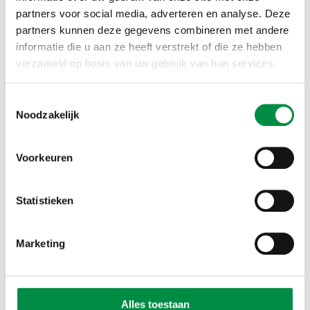
‘We hebben fantastisch
partners voor social media, adverteren en analyse. Deze
werk. We mogen met
partners kunnen deze gegevens combineren met andere
informatie die u aan ze heeft verstrekt of die ze hebben
kinderen werken, zorgen
verzameld op basis van uw gebruik van hun services.
dat ze zich ontwikkelen en
Toestemmingsselectie
scheppen daarvoor de
Noodzakelijk
voorwaarden. Die passie
Voorkeuren
voor het vak, willen we
delen.’
Statistieken
Christa Rietveld, Leraar van het Jaar in 2017 en lid van
Marketing
het bestuur
Alles toestaan