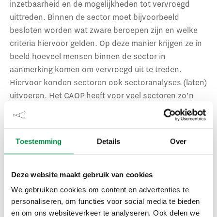
inzetbaarheid en de mogelijkheden tot vervroegd
uittreden. Binnen de sector moet bijvoorbeeld
besloten worden wat zware beroepen zijn en welke
criteria hiervoor gelden. Op deze manier krijgen ze in
beeld hoeveel mensen binnen de sector in
aanmerking komen om vervroegd uit te treden.
Hiervoor konden sectoren ook sectoranalyses (laten)
uitvoeren. Het CAOP heeft voor veel sectoren zo’n
sectoranalyse uitgevoerd, zoals voor het
voortgezet
onderwijs
en
openbare bibliotheek
. In ons
onderzoeksarchief
zijn meer sectoranalyses te
Toestemming
Details
Over
vinden.
MDIEU-aanvraag en de
Deze website maakt gebruik van cookies
We gebruiken cookies om content en advertenties te
rol van het CAOP
personaliseren, om functies voor social media te bieden
en om ons websiteverkeer te analyseren. Ook delen we