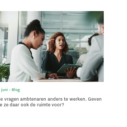
 juni
- Blog
3 juni
- N
e vragen ambtenaren anders te werken. Geven
Arbeids
e ze daar ook de ruimte voor?
in gesp