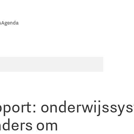
s
Agenda
port: onderwijssy
nders om