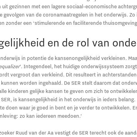
n uit gezinnen met een lagere sociaal-economische achter
ve gevolgen van de coronamaatregelen in het onderwijs. Zo i
n zonder een ‘stimulerende en faciliterende thuisomgeving
lijkheid en de rol van onde
derwijs in potentie de kansenongelijkheid verkleinen. Maa
equalizer
’. Integendeel, het huidige onderwijssysteem zorgt 
ordt vergroot dan verkleind. Dit resulteert in achterstanden
k kunnen worden ingehaald. De SER stelt daarom dat onder
 alle kinderen gelijke kansen te geven om zich te ontwikkel
 SER, is kansengelijkheid in het onderwijs in ieders belang. ‘
 te doen waar je goed in bent en je verder te ontwikkelen. 
leving: zo kan iedereen meedoen.’
eker Ruud van der Aa vestigt de SER terecht ook de aand