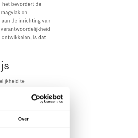
: het bevordert de
draagvlak en
 aan de inrichting van
e verantwoordelijkheid
e ontwikkelen, is dat
js
ijkheid te
js cruciaal. Er moet
rarentekort moet
il, voorzitter college
jkheid begint bij de
Over
etercultuur en
tte in de podcast voor