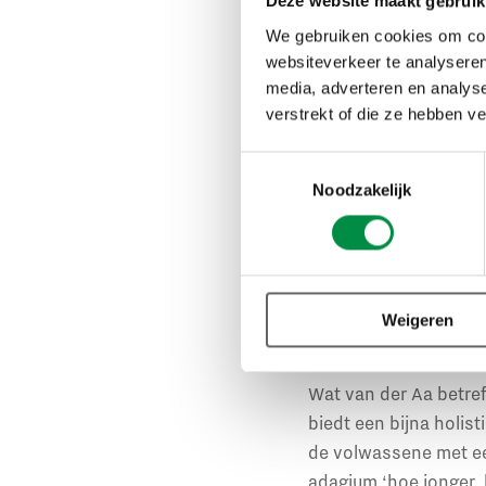
meer en betere docen
Deze website maakt gebruik
betaald moeten word
We gebruiken cookies om cont
websiteverkeer te analyseren
‘Hoe jonge
media, adverteren en analys
verstrekt of die ze hebben v
Naast een investering
Toestemmingsselectie
verbreden. In een bre
Noodzakelijk
leerstroom bij hen pa
moeten verder digital
jongeren en hun oude
slot moeten kansarme
Weigeren
banen nodig met ‘ont
Wat van der Aa betreft
biedt een bijna holis
de volwassene met een
adagium ‘hoe jonger,