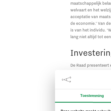
maatschappelijk belan
welvaart en het welzi
acceptatie van maatsc
de economie.’ Van der
is van het individu. ‘
lang niet altijd tot ee
Investerin
De Raad presenteert
bevorderen. Daarbij i
vooral worden geïnves
worden aangepakt. Di
van bestuur van de Go
Toestemming
best mogelijke docen
investeren in de bero