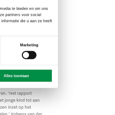
ndswijken beter
 media te bieden en om ons
ze partners voor social
nformatie die u aan ze heeft
ugklassen te
 komen welke
Marketing
 de klas’. Scholen
uleren. Verder moeten
 arbeidsmarkt. Tot
te halen. Zij hebben
Alles toestaan
ren. ‘Het rapport
et jonge kind tot aan
zen inzet op het
len.’ Volgens van der