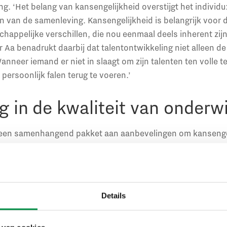
g. ‘Het belang van kansengelijkheid overstijgt het individu
jn van de samenleving. Kansengelijkheid is belangrijk voor 
happelijke verschillen, die nou eenmaal deels inherent zijn
 Aa benadrukt daarbij dat talentontwikkeling niet alleen d
Wanneer iemand er niet in slaagt om zijn talenten ten volle t
n persoonlijk falen terug te voeren.’
g in de kwaliteit van onderwi
 een samenhangend pakket aan aanbevelingen om kansengel
s een hogere kwaliteit van het basis- en voortgezet onderwi
teerd in de ontwikkeling en kwaliteit van leraren en het le
t werd eerder in onze
podcast
ook voorgesteld door Annet K
oische Scholen Federatie. ‘De oplossing voor kansenongeli
Details
t voor de klas. We moeten naar een integrale duurzame verb
epsgroep’, aldus Kil. Ook CAOP-directeur Patrick Banis plei