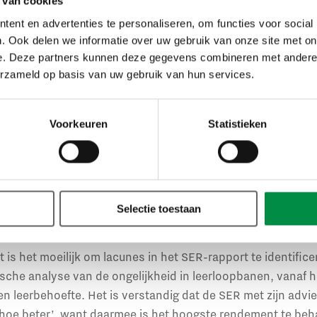
ten, maar nuanceert dat ‘met name docenten in achtersta
 van cookies
en.’
ent en advertenties te personaliseren, om functies voor social
. Ook delen we informatie over uw gebruik van onze site met on
r, hoe beter’
e. Deze partners kunnen deze gegevens combineren met andere i
erzameld op basis van uw gebruik van hun services.
 in de kwaliteit van het onderwijs, adviseert de SER om br
de brugklas krijgen kinderen langer de tijd om erachter te
Voorkeuren
Statistieken
st. Ook moet worden gezorgd voor ‘diversiteit en inclusie in
e middelen optimaal benutten en een gezonde leefstijl stim
rs beter voorgelicht worden over vervolgopleidingen en de
 jongeren meer mogelijkheden krijgen om achterstanden in 
Selectie toestaan
wikkelperspectief’.
 is het moeilijk om lacunes in het SER-rapport te identifice
tische analyse van de ongelijkheid in leerloopbanen, vanaf h
 leerbehoefte. Het is verstandig dat de SER met zijn advie
 hoe beter’, want daarmee is het hoogste rendement te beha