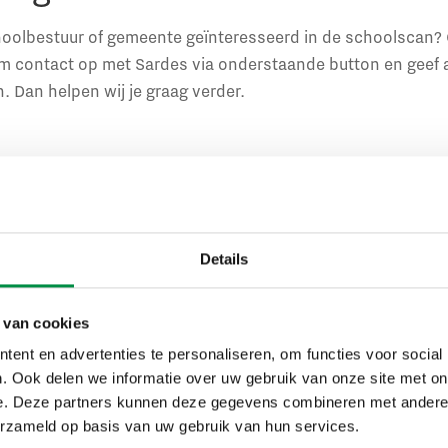
hoolbestuur of gemeente geïnteresseerd in de schoolscan? O
m contact op met Sardes via onderstaande button en geef a
. Dan helpen wij je graag verder.
e in de schoolscan
Details
 van cookies
Samen onderwijs versnellen
ent en advertenties te personaliseren, om functies voor social
. Ook delen we informatie over uw gebruik van onze site met on
e. Deze partners kunnen deze gegevens combineren met andere i
n onderwijs versnellen willen Sardes, het CAOP en Kennisl
erzameld op basis van uw gebruik van hun services.
mogelijk verbinden, ondersteunen en ontzorgen. We vorme