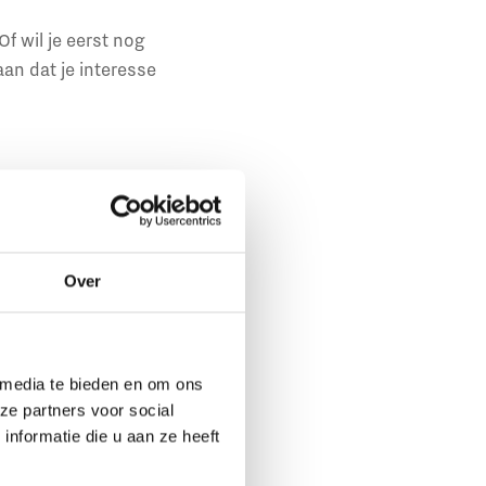
f wil je eerst nog
an dat je interesse
Over
 media te bieden en om ons
ze partners voor social
nformatie die u aan ze heeft
and scholen, besturen
n regionale