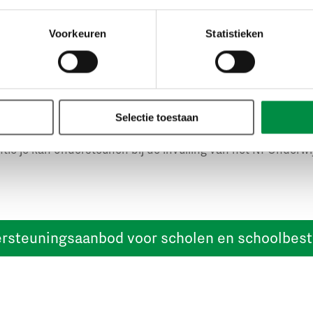
nderwijsvraagstukken in de regio makkelijker aangepakt 
samenwerking tussen scholen, schoolbesturen en andere p
Voorkeuren
Statistieken
 eigentijds kennisplatform met de nieuwste wetenschappeli
voorbeelden. In Leerlabs kun je ervaringen en kennis uitwi
beleidsmakers. Verder bieden we adviesmodules (zoals de 
houd en planning van het Nationaal Programma Onderwijs.
Selectie toestaan
ntie je kan ondersteunen bij de invulling van het NPOnderwi
ersteuningsaanbod voor scholen en schoolbes