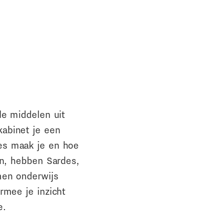
de middelen uit
abinet je een
es maak je en hoe
en, hebben Sardes,
men onderwijs
rmee je inzicht
e.