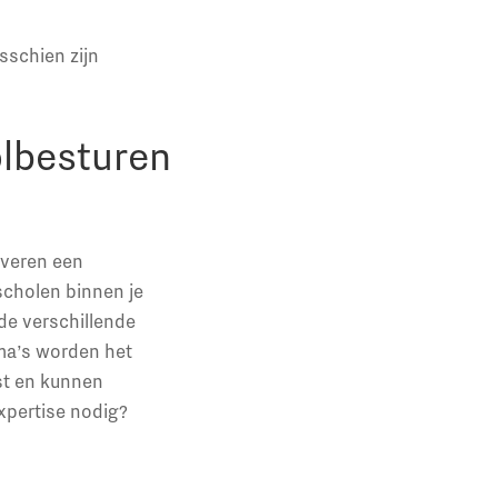
sschien zijn
olbesturen
everen een
scholen binnen je
de verschillende
ma’s worden het
st en kunnen
xpertise nodig?