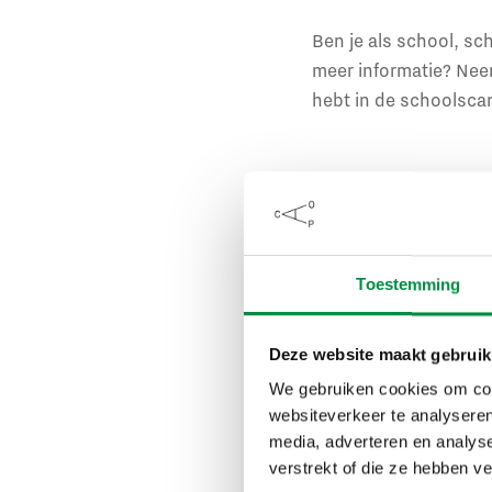
Ben je als school, sc
meer informatie? Nee
hebt in de schoolscan
Ik heb interess
Toestemming
Deze website maakt gebruik
Alliantie 
We gebruiken cookies om cont
websiteverkeer te analyseren
media, adverteren en analys
Met de alliantie Same
verstrekt of die ze hebben v
en gemeenten zoveel 