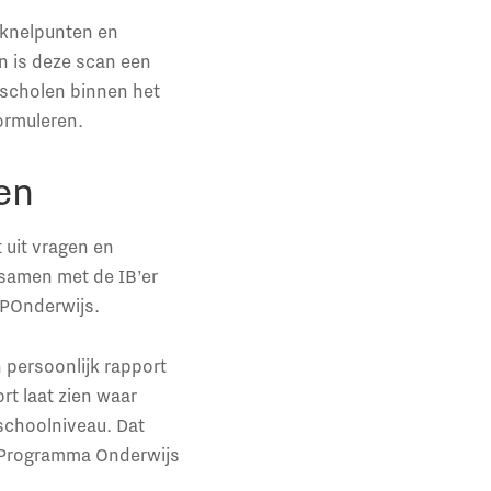
 knelpunten en
n is deze scan een
 scholen binnen het
ormuleren.
en
 uit vragen en
e samen met de IB’er
NPOnderwijs.
 persoonlijk rapport
rt laat zien waar
 schoolniveau. Dat
al Programma Onderwijs