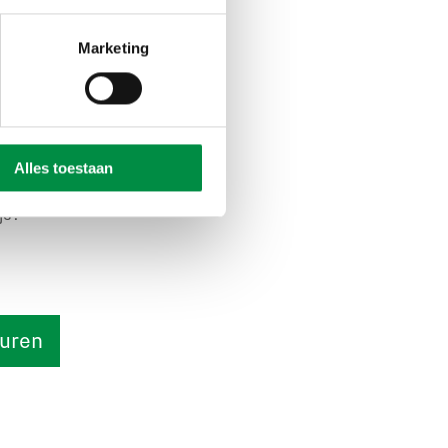
kunnen worden. We
artijen vorm te
Marketing
jke inzichten en
sselen met andere
schoolscan) die
Alles toestaan
js?
turen