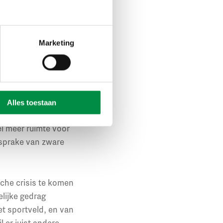
aan de beademing
ang van
k de kwetsbaarheid van
Marketing
en nemen, coördineren
 me niet verkeerd: we
umenteren wat je
Alles toestaan
 de versoepelde
el meer ruimte voor
 sprake van zware
che crisis te komen
elijke gedrag
het sportveld, en van
l er juist andere