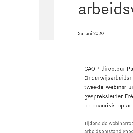
arbeid
25 juni 2020
CAOP-directeur Pa
Onderwijsarbeidsm
tweede webinar ui
gespreksleider Fr
coronacrisis op a
Tijdens de webinarre
arbeidsomstandighede