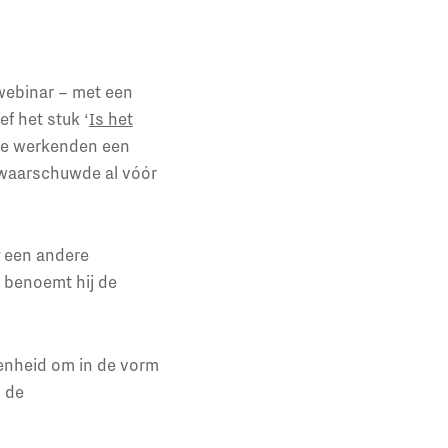
 webinar – met een
ef het stuk ‘
Is het
ide werkenden een
 waarschuwde al vóór
g een andere
’ benoemt hij de
genheid om in de vorm
p de