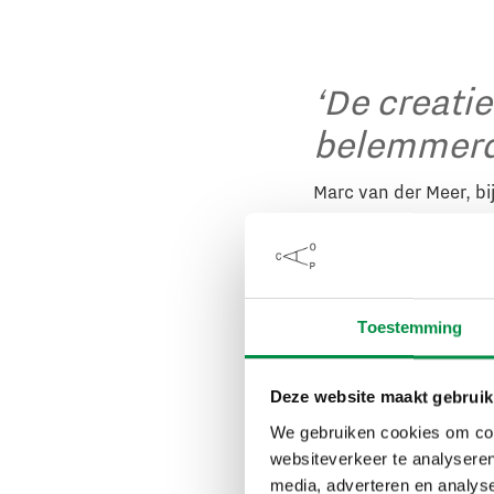
‘De creati
belemmerd
Marc van der Meer, b
Marc van der Meer ope
inzet van arbeid’. ‘D
Toestemming
momenteel alom onzek
economie en daarmee 
Deze website maakt gebruik
bij de kredietcrisis 
We gebruiken cookies om cont
maatschappelijke dom
websiteverkeer te analyseren
tijdens de bankencris
media, adverteren en analys