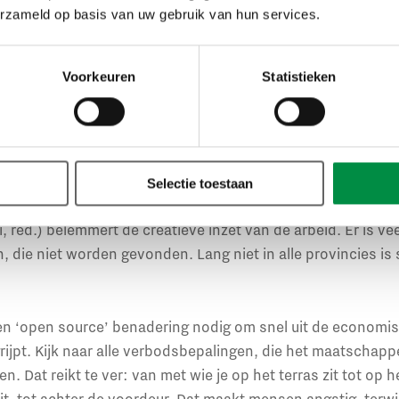
n zzp’ers, van uitzendarbeid, waardoor groepen werkenden 
erzameld op basis van uw gebruik van hun services.
id. Met de gesloten grenzen noteren we een enorme terugg
orbeeld in de metaal en de aspergeteelt. De crisis legt oo
Voorkeuren
Statistieken
. De rol van de overheid blijkt daarin cruciaal: maatregel
amenstellen van noodpakketten.
ronabeleid is een sterke protocollering van arbeid. Begrijp
ken maken, dat bevordert de arbeidsinzet. Je moet ook doc
Selectie toestaan
n. Maar de huidige protocollering (webinar vond plaats vóór
, red.) belemmert de creatieve inzet van de arbeid. Er is ve
die niet worden gevonden. Lang niet in alle provincies is
n ‘open source’ benadering nodig om snel uit de economis
rijpt. Kijk naar alle verbodsbepalingen, die het maatschapp
. Dat reikt te ver: van met wie je op het terras zit tot op 
zit, tot achter de voordeur. Dat maakt mensen angstig, terwij