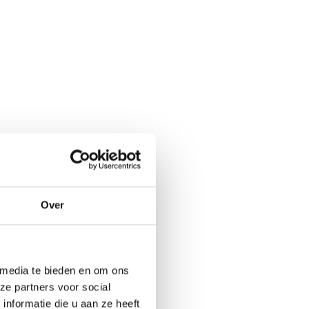
lemmert de creatieve
geworden. Er is
Over
dat schaadt de
 van der Meer. ‘Ook
 naar het andere
 media te bieden en om ons
e beroepen, die
ze partners voor social
een teruggang van
nformatie die u aan ze heeft