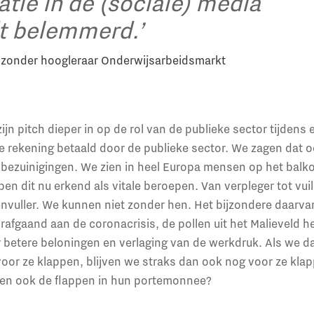
ie in de (sociale) media
t belemmerd.’
ijzonder hoogleraar Onderwijsarbeidsmarkt
zijn pitch dieper in op de rol van de publieke sector tijdens e
 de rekening betaald door de publieke sector. We zagen dat o
 bezuinigingen. We zien in heel Europa mensen op het balk
en dit nu erkend als vitale beroepen. Van verpleger tot vui
envuller. We kunnen niet zonder hen. Het bijzondere daarvan
afgaand aan de coronacrisis, de pollen uit het Malieveld 
betere beloningen en verlaging van de werkdruk. Als we da
voor ze klappen, blijven we straks dan ook nog voor ze klap
ppen ook de flappen in hun portemonnee?