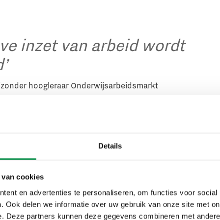
eve inzet van arbeid wordt
’
ijzonder hoogleraar Onderwijsarbeidsmarkt
nt zijn pitch met de stelling: ‘De huidige protocollering be
e gezondheidscrisis is een omvangrijke economische crisis 
Details
erheid en terughoudendheid. Er wordt niet geïnvesteerd, 
het arbeidsproces en de arbeidsverhoudingen’, stelt Marc
 van cookies
van tien jaar geleden zagen we dit domino-effect van het ene
ent en advertenties te personaliseren, om functies voor social
ein. Nu is er sprake van een herwaardering van de publiek
. Ook delen we informatie over uw gebruik van onze site met on
is nog de prijs van de crisis hebben betaald. Ook zien we 
e. Deze partners kunnen deze gegevens combineren met andere i