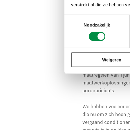
flexibele arbeid, va
verstrekt of die ze hebben v
liggen van de overhe
Toestemmingsselectie
migrantenarbeid bijvo
Noodzakelijk
productieketens bloot
van de zorg en het s
Het gevolg van het co
moeten altijd afspra
Weigeren
doet, daar leer je va
maatregelen van 1 juni
maatwerkoplossingen, 
coronarisico’s.
We hebben veeleer ee
die nu om zich heen g
vergaand conditioneren
met wie je in de klas 