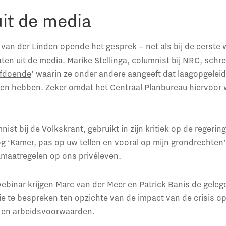
uit de media
van der Linden opende het gesprek – net als bij de eerste
ten uit de media. Marike Stellinga, columnist bij NRC, schre
afdoende
’ waarin ze onder andere aangeeft dat laagopgele
ken hebben. Zeker omdat het Centraal Planbureau hiervoor
st bij de Volkskrant, gebruikt in zijn kritiek op de regerin
g ‘
Kamer, pas op uw tellen en vooral op mijn grondrechten
maatregelen op ons privéleven.
 webinar krijgen Marc van der Meer en Patrick Banis de gele
ie te bespreken ten opzichte van de impact van de crisis o
 en arbeidsvoorwaarden.