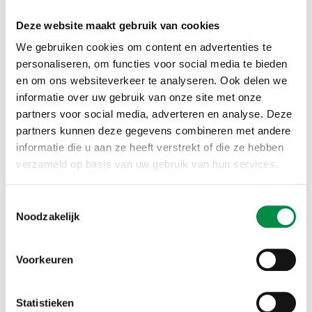
Deze website maakt gebruik van cookies
Meer leraren
We gebruiken cookies om content en advertenties te
personaliseren, om functies voor social media te bieden
De drie deskundigen zijn het erover eens dat meer
en om ons websiteverkeer te analyseren. Ook delen we
leraren de echte oplossing is. Maar meer leraren zijn
informatie over uw gebruik van onze site met onze
er niet zomaar. Luyten, onderwijsonderzoeker van de
partners voor social media, adverteren en analyse. Deze
partners kunnen deze gegevens combineren met andere
Universiteit Twente, ziet in langer doorwerken een
informatie die u aan ze heeft verstrekt of die ze hebben
mogelijke oplossing. ‘Maar dan wel rustiger aan doen,
verzameld op basis van uw gebruik van hun services.
zodat je mensen niet opgebruikt.’ Cörvers denkt dat
breder opleiden een optie is. ‘Zodat leraren op
Toestemmingsselectie
meerdere niveaus kunnen werken of meer vakken
Noodzakelijk
kunnen geven. Dan kan een vmbo-docent
bijvoorbeeld bijspringen op een basisschool. Dat is
Voorkeuren
ook goed voor de lange termijn, dan maak je het
reservoir wat groter’
Statistieken