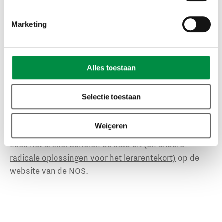
Structureel investeren
Marketing
Van Haren ziet ook nog andere mogelijkheden om
meer leraren te krijgen. ‘Je kan werkloze leraren
terughalen, parttimers overtuigen om meer te gaan
Alles toestaan
werken en je moet investeren in het behoud van
mensen.’ Volgens Van Haren is salaris een belangrijke
Selectie toestaan
reden voor uitstroom. ‘Structureel investeren dus’,
besluit ze haar verhaal.
Weigeren
Lees het artikel
Scholen de stad uit (en andere
radicale oplossingen voor het lerarentekort)
op de
website van de NOS.