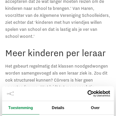
accepteren dat ze wat langer moeten reizen om de
kinderen naar school te brengen.’ Van Haren,
voorzitter van de Algemene Vereniging Schoolleiders,
ziet echter dat ‘kinderen met hun vriendjes willen
spelen van school en dat is lastig als je ver van
school woont.’
Meer kinderen per leraar
Het gebeurt regelmatig dat klassen noodgedwongen
worden samengevoegd als een leraar ziek is. Zou dit
ook structureel kunnen? Cörvers is hier geen
voorstander van. ‘Het leidt tot meer escalatie,
slechter onderwijs en uiteindelijk ook meer uitval van
leraren.’ Ook Luyten en Van Haren zien niets in dit
soort maatregelen die mogelijk ten koste gaan van de
Toestemming
Details
Over
leerlingen.