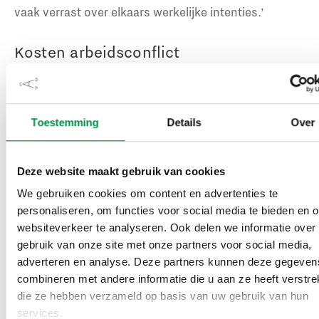
vaak verrast over elkaars werkelijke intenties.’
Kosten arbeidsconflict
Volgens Drent en Van Gestel worden conflicten
binnen organisaties nog te vaak als incidenten
behandeld, terwijl ze vrijwel dagelijks voorkomen en
Toestemming
Details
Over
een groot effect hebben op de kwaliteit, productie,
cultuur en financiën van een organisatie. Daarnaast
lopen de kosten van een conflict vooral op naarmate
Deze website maakt gebruik van cookies
dat conflict langer voortduurt. Dat is duidelijk te zien
We gebruiken cookies om content en advertenties te
in de
infographic over de kosten van een
personaliseren, om functies voor social media te bieden en 
arbeidsconflict
, die het CAOP liet ontwikkelen.
websiteverkeer te analyseren. Ook delen we informatie over
gebruik van onze site met onze partners voor social media,
adverteren en analyse. Deze partners kunnen deze gegeven
Drent zegt hierover: ‘ Door conflicten vroegtijdig te
combineren met andere informatie die u aan ze heeft verstrek
signaleren en aan te pakken, kunnen organisaties
die ze hebben verzameld op basis van uw gebruik van hun
kosten besparen. Goed conflictmanagement levert
services.