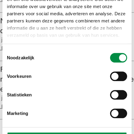
informatie over uw gebruik van onze site met onze
partners voor social media, adverteren en analyse. Deze
Naar een organisatie met meer
partners kunnen deze gegevens combineren met andere
diversiteit op de werkvloer
informatie die u aan ze heeft verstrekt of die ze hebben
verzameld op basis van uw gebruik van hun services.
januari 12, 2018
Bob
Toestemmingsselectie
Noodzakelijk
Forse productiviteitsgroei
Voorkeuren
netwerksectoren drinkwater, energie
en spoorwegen
Statistieken
januari 10, 2018
Bob
Marketing