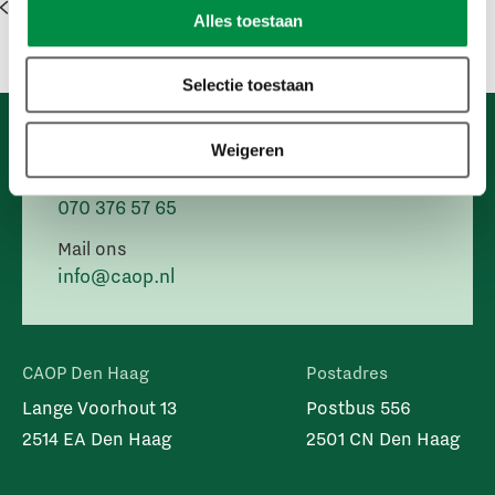
1
…
83
84
85
86
Alles toestaan
Benieuwd naar de
Selectie toestaan
mogelijkheden?
Wij helpen je graag verder.
Weigeren
Bel ons op
070 376 57 65
Mail ons
info@caop.nl
CAOP Den Haag
Postadres
Lange Voorhout 13
Postbus 556
2514 EA Den Haag
2501 CN Den Haag