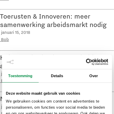
Toerusten & Innoveren: meer
samenwerking arbeidsmarkt nodig
januari 15, 2018
Bob
Huis van Thorbecke: ‘Overheid moet
anders worden ingericht’
januari 15, 2018
Toestemming
Details
Over
Bob
Deze website maakt gebruik van cookies
Naar een lerend bestel in het mbo
We gebruiken cookies om content en advertenties te
januari 12, 2018
personaliseren, om functies voor social media te bieden
Bob
en om ons websiteverkeer te analyseren. Ook delen we