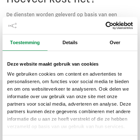
De diensten worden geleverd op basis van een
uurtarief, dat afhankelijk is van de gevraagde
dienstverlening. Ben je geïnteresseerd? Vraag dan
een vrijblijvende offerte op met het formulier
Toestemming
Details
Over
onderaan deze pagina.
Deze website maakt gebruik van cookies
We gebruiken cookies om content en advertenties te
personaliseren, om functies voor social media te bieden
en om ons websiteverkeer te analyseren. Ook delen we
CAOP ondersteunt ActiZ op vele
informatie over uw gebruik van onze site met onze
manieren
partners voor social media, adverteren en analyse. Deze
partners kunnen deze gegevens combineren met andere
informatie die u aan ze heeft verstrekt of die ze hebben
Cees de Wildt
verzameld op basis van uw gebruik van hun services.
Manager team Arbeid bij ActiZ