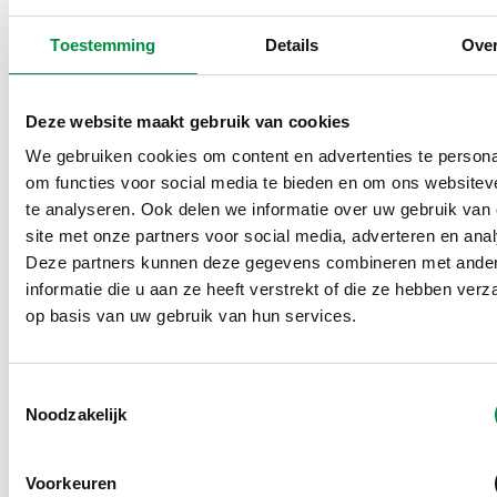
om in te spelen op de maatschappelijke en
Toestemming
Details
Ove
arbeidsmarktknelpunten in de zorgsector.
Deze website maakt gebruik van cookies
We gebruiken cookies om content en advertenties te persona
‘De cao heeft voor
om functies voor social media te bieden en om ons websitev
te analyseren. Ook delen we informatie over uw gebruik van
werkgevers en vakbonden
site met onze partners voor social media, adverteren en ana
belangrijke economische
Deze partners kunnen deze gegevens combineren met ande
informatie die u aan ze heeft verstrekt of die ze hebben ver
en machtspolitieke
op basis van uw gebruik van hun services.
voordelen. Zolang deze
belangen elkaar in
Toestemmingsselectie
Noodzakelijk
evenwicht houden zal de
cao in de zorg als
Voorkeuren