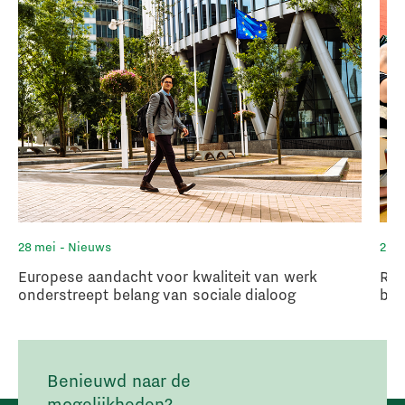
28 mei
- Nieuws
20 
Europese aandacht voor kwaliteit van werk
Ruu
onderstreept belang van sociale dialoog
bul
Benieuwd naar de
mogelijkheden?