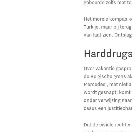
gebeurde zelfs met t
Het morele kompas ko
Turkije, maar bij ter
van laat zien. Ontsla
Harddrugs
Over vakantie gesprok
de Belgische grens al
Mercedes’, met niet 
wordt gesnapt, komt vo
onder verwijzing naa
casus een justitiechau
Dat de civiele rechte