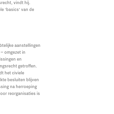
recht, vindt hij.
le ‘basics’ van de
btelijke aanstellingen
t − omgezet in
issingen en
ngsrecht getroffen.
t het civiele
te besluiten blijven
assing na herroeping
oor reorganisaties is