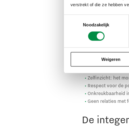
Goed amb
verstrekt of die ze hebben v
Toestemmingsselectie
Wnra of niet, elke a
Noodzakelijk
blijven gedragen zoa
functie voorvloeiende
het oude en genormal
goedambtenaarschap t
Weigeren
besluitvorming. Niet 
Zelfinzicht: het m
Respect voor de pol
Onkreukbaarheid in
Geen relaties met f
De intege