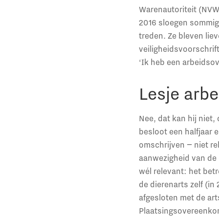
Warenautoriteit (NVW
2016 sloegen sommige
treden. Ze bleven lie
veiligheidsvoorschrif
‘Ik heb een arbeidso
Lesje arbe
Nee, dat kan hij niet
besloot een halfjaar 
omschrijven − niet re
aanwezigheid van de e
wél relevant: het bet
de dierenarts zelf (i
afgesloten met de ar
Plaatsingsovereenkom