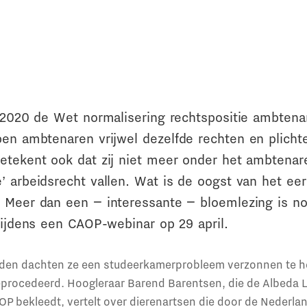
i 2020 de Wet normalisering rechtspositie ambtena
ben ambtenaren vrijwel dezelfde rechten en plicht
etekent ook dat zij niet meer onder het ambtenar
 arbeidsrecht vallen. Wat is de oogst van het eer
 Meer dan een − interessante − bloemlezing is no
tijdens een CAOP-webinar op 29 april.
eiden dachten ze een studeerkamerprobleem verzonnen te h
eprocedeerd. Hoogleraar Barend Barentsen, die de Albeda L
AOP bekleedt, vertelt over dierenartsen die door de Nederl