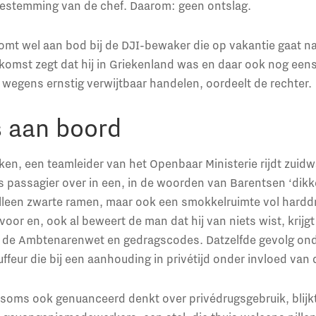
oestemming van de chef. Daarom: geen ontslag.
mt wel aan bod bij de DJI-bewaker die op vakantie gaat na
ugkomst zegt dat hij in Griekenland was en daar ook nog eens
g wegens ernstig verwijtbaar handelen, oordeelt de rechter.
 aan boord
en, een teamleider van het Openbaar Ministerie rijdt zuidw
s passagier over in een, in de woorden van Barentsen ‘dikk
alleen zwarte ramen, maar ook een smokkelruimte vol harddr
or en, ook al beweert de man dat hij van niets wist, krijgt 
r de Ambtenarenwet en gedragscodes. Datzelfde gevolg ond
ffeur die bij een aanhouding in privétijd onder invloed van 
r soms ook genuanceerd denkt over privédrugsgebruik, blij