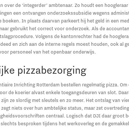
n over de ‘integerder’ ambtenaar. Zo houdt een hoogleraar
oningen een ontvangen onderzoekssubsidie wegens adminis
re boeken. In plaats daarvan parkeert hij het geld in een m
maar gebruikt het correct voor onderzoek. Als de accounta
ntslagprocedure. Volgens de kantonrechter had de hoogler
rs deed en zich aan de interne regels moest houden, ook al g
t voor personeel van het openbaar onderwijs.
jke pizzabezorging
ntiaire Inrichting Rotterdam bestellen regelmatig pizza. Om
oor de koerier alvast enkele toegangsdeuren van slot. Daar
, zijn ze slordig met sleutels en zo meer. Het ontslag van v
 zegt niets over hun ambtelijke status, maar zet overtredin
gheidsvoorschriften centraal. Logisch dat DJI daar groot b
 slechts besproken tijdens het werkoverleg en de gemakkel