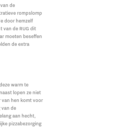
 van de
tratieve rompslomp
ede door hemzelf
nt van de RUG dit
aar moeten beseffen
elden de extra
 deze warm te
naast lopen ze niet
ier van hen komt voor
g van de
elang aan hecht,
ijke pizzabezorging