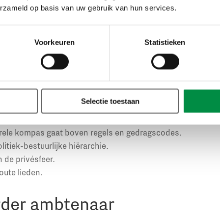
tenaarschap
erzameld op basis van uw gebruik van hun services.
mbtenaar moet zich overeenkomstig artikel 6 uit de Ambtena
Voorkeuren
Statistieken
ls een goed ambtenaar betaamt. Dat betekent: zich houden 
 eisen. Barentsen: ‘Volgens de wetsgeschiedenis moet, in d
iseerde ambt en hun rechtsposities, worden benadrukt dat
oeziet op een hoge mate van integriteit en respect voor 
Selectie toestaan
naleven kan arbeidsrechtelijke gevolgen hebben.’ Extra eise
orele kompas gaat boven regels en gedragscodes.
itiek-bestuurlijke hiërarchie.
 de privésfeer.
oute lieden.
rder ambtenaar