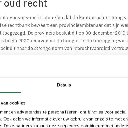
r oud recht
et overgangsrecht laten zien dat de kantonrechter terugga
htse rechtbank beweert een provincieambtenaar dat zijn we
t toegezegd. De provincie besluit dit op 30 december 2019
as begin 2020 daarvan op de hoogte. Is de toezegging wel 
deelt dit naar de strenge norm van ‘gerechtvaardigd vertrou
t de Centrale Raad van Beroep in juni 2019 het ontslag uit 
nst Justitiële Inrichtingen die 24 maanden ziek was en vol
Details
e man werkt inmiddels elders en de verhouding met zijn ex-
ort tot eind 2020. Uiteindelijk besluit de civiele rechter to
 arbeidsovereenkomst op h-grond (restgrond). De man kri
 van cookies
Door de vernietiging van het ontslagbesluit was hij op 31 
ent en advertenties te personaliseren, om functies voor social
aar bij DJI, die hem ten onrechte had ontslagen.
. Ook delen we informatie over uw gebruik van onze site met on
e. Deze partners kunnen deze gegevens combineren met andere i