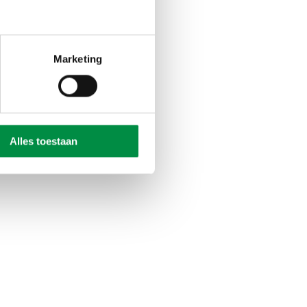
renwet van 2017
Marketing
aan de wet en uit de
e continuïteit tussen
democratische
Alles toestaan
n zijn: