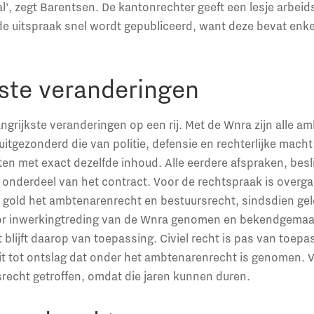
val’, zegt Barentsen. De kantonrechter geeft een lesje arbeids
e uitspraak snel wordt gepubliceerd, want deze bevat enke
kste veranderingen
ngrijkste veranderingen op een rij. Met de Wnra zijn alle am
 uitgezonderd die van politie, defensie en rechterlijke mach
n met exact dezelfde inhoud. Alle eerdere afspraken, besl
onderdeel van het contract. Voor de rechtspraak is overga
gold het ambtenarenrecht en bestuursrecht, sindsdien geld
óór inwerkingtreding van de Wnra genomen en bekendgemaak
t blijft daarop van toepassing. Civiel recht is pas van toep
it tot ontslag dat onder het ambtenarenrecht is genomen. V
recht getroffen, omdat die jaren kunnen duren.