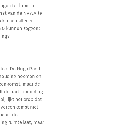
ngen te doen. In
enst van de NVWA te
den aan allerlei
2020 kunnen zeggen:
ing?’
leden. De Hoge Raad
verhouding noemen en
ereenkomst, maar de
t de partijbedoeling
j lijkt het erop dat
 overeenkomst niet
s uit de
ng ruimte laat, maar