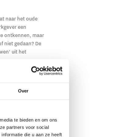
at naar het oude
rkgever een
 te ontkennen, maar
of niet gedaan? De
wen’ uit het
2017 van een
gens DJI niet wilde
Over
werkgever is verziekt.
t ontbinding van de
jgt ook een
december 2019 immers
 media te bieden en om ons
ze partners voor social
nformatie die u aan ze heeft