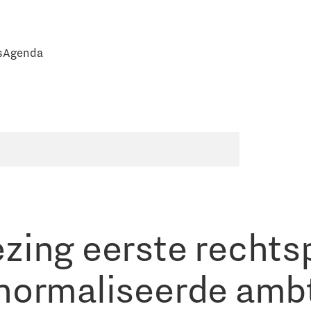
s
Agenda
zing eerste rechts
normaliseerde amb