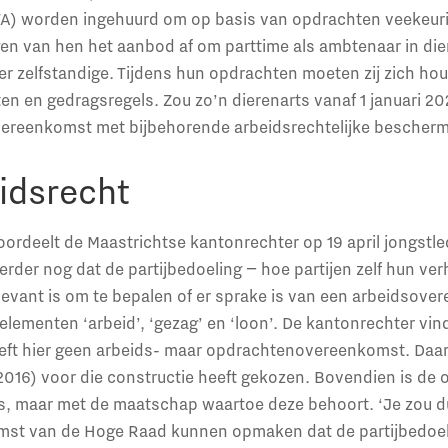
A) worden ingehuurd om op basis van opdrachten veekeuri
n van hen het aanbod af om parttime als ambtenaar in di
ver zelfstandige. Tijdens hun opdrachten moeten zij zich hou
ten en gedragsregels. Zou zo’n dierenarts vanaf 1 januari 
vereenkomst met bijbehorende arbeidsrechtelijke bescherm
idsrecht
, oordeelt de Maastrichtse kantonrechter op 19 april jongst
eerder nog dat de partijbedoeling − hoe partijen zelf hun 
levant is om te bepalen of er sprake is van een arbeidsov
lementen ‘arbeid’, ‘gezag’ en ‘loon’. De kantonrechter vind
reft hier geen arbeids- maar opdrachtenovereenkomst. Daarbi
n 2016) voor die constructie heeft gekozen. Bovendien is de
ts, maar met de maatschap waartoe deze behoort. ‘Je zou du
st van de Hoge Raad kunnen opmaken dat de partijbedoeli