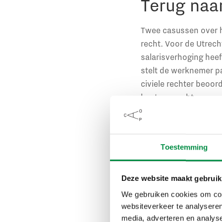
Terug naa
Twee casussen over h
recht. Voor de Utrec
salarisverhoging heef
stelt de werknemer p
civiele rechter beoor
bestuursrecht.
In Enschede vernietig
medewerker van de Die
Toestemming
re-integreren. Maar d
De zaak sleept zich vo
inhoudsloos geworden
Deze website maakt gebruik
transitievergoeding. 
We gebruiken cookies om cont
officieel weer ambten
websiteverkeer te analyseren
media, adverteren en analys