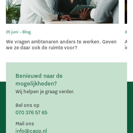
25 juni
- Blog
3 ju
We vragen ambtenaren anders te werken. Geven
Arb
we ze daar ook de ruimte voor?
in 
Benieuwd naar de
mogelijkheden?
Wij helpen je graag verder.
Bel ons op
070 376 57 65
Mail ons
info@caop.nl