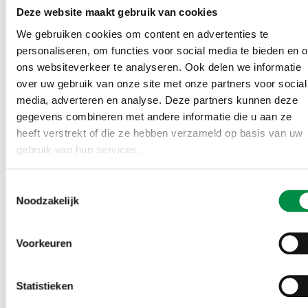
Deze website maakt gebruik van cookies
We gebruiken cookies om content en advertenties te
personaliseren, om functies voor social media te bieden en 
ons websiteverkeer te analyseren. Ook delen we informatie
over uw gebruik van onze site met onze partners voor social
media, adverteren en analyse. Deze partners kunnen deze
Zo werkt het
gegevens combineren met andere informatie die u aan ze
heeft verstrekt of die ze hebben verzameld op basis van uw
Maak een plan en dien dit
vóór 1 april 2020
in via de
gebruik van hun services.
site van Mobiel in uniform
. Uit de beste ideeën
worden 6 winnaars gekozen, die vervolgens met de
Toestemmingsselectie
Noodzakelijk
gewonnen € 5.000,- het plan daadwerkelijk kunnen
uitvoeren.
Voorkeuren
Iedereen die werkzaam is bij de politie, Defensie, de
douane of de Dienst Justitiële Inrichtingen (DJI) kan
Statistieken
een aanvraag indienen. Je hoeft dus niet bij het