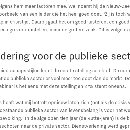
 volgens hem meer factoren mee. Wel noemt hij de Nieuw-Ze
orbeeld van een leider die het heel goed doet. ‘Zij is toch 
p in crisistijd. Daarbij gaat het om goed luisteren, een goe
gen ego vooropstellen, maar de grotere zaak. Dit is volgens 
dering voor de publieke sec
leiderschapsstijlen komt de eerste stelling aan bod: De coro
 dat de publieke sector er veel meer toe doet dan de markt. 
binar is het eens met deze stelling en 27% stemt oneens.
s heeft wat mij betreft opnieuw laten zien (net als de crisis 
oogstaande publieke sector van levensbelang is voor het we
bevolking.’ In de afgelopen tien jaar (de Rutte-jaren) is de
eschoten naar de private sector. Dienstverlening werd gepri