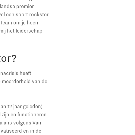
elandse premier
wel een soort rockster
d team om je heen
mij het leiderschap
tor?
nacrisis heeft
De meerderheid van de
van 12 jaar geleden)
lzijn en functioneren
 balans volgens Van
vatiseerd en in de