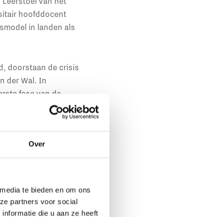
 Leerstoel van het
sitair hoofddocent
rsmodel in landen als
d, doorstaan de crisis
n der Wal. In
erste fase van de
n komen door te
k niet leuk vindt om
binet te veel invloed
Over
ap
 media te bieden en om ons
ouwelijke kenmerken.
ze partners voor social
nformatie die u aan ze heeft
nnelijke kenmerken.