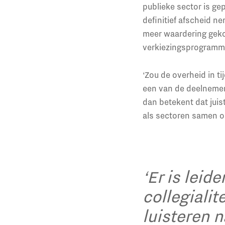
publieke sector is ge
definitief afscheid n
meer waardering geko
verkiezingsprogramma
‘Zou de overheid in t
een van de deelnemers
dan betekent dat juis
als sectoren samen op
‘Er is leid
collegialite
luisteren n