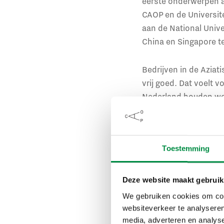
eerste onderwerpen al
CAOP en de Universite
aan de National Unive
China en Singapore te
Bedrijven in de Aziat
vrij goed. Dat voelt v
Nederland houden we n
crisis was dit wel me
spreken over een ‘int
deze maatregelen te n
Toestemming
naar zich toe heeft g
Mannelijk 
Deze website maakt gebruik
We gebruiken cookies om cont
Uit onderzoek blijkt:
websiteverkeer te analyseren
media, adverteren en analys
Maar als mensen hun 