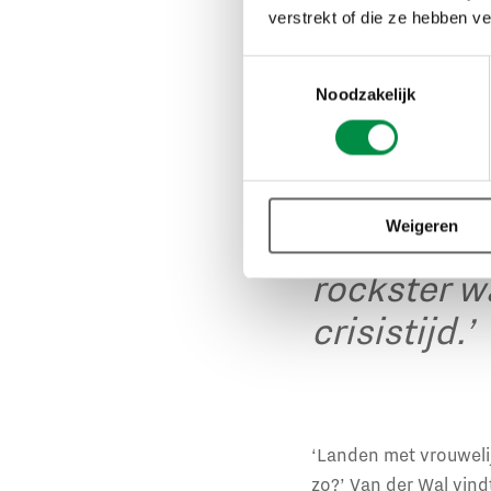
verstrekt of die ze hebben v
Dat is niet zo gek, v
ons klassieke denken
Toestemmingsselectie
leiderschapsboeken w
Noodzakelijk
maanden is er ook mee
Weigeren
‘Jacinda A
rockster wa
crisistijd.’
‘Landen met vrouwelij
zo?’ Van der Wal vind