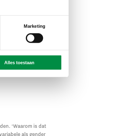
iders om ons heen en
 door
n. Maar de laatste
Marketing
en Nieuw-Zeeland.
Alles toestaan
inden. ‘Waarom is dat
 variabele als gender