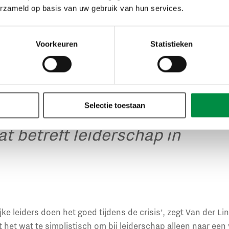
erzameld op basis van uw gebruik van hun services.
indt Van der Wal. We hebben nu eenmaal meer mannelijke le
 over leiderschap wordt gevormd door de geschiedenis en
aarin de sterke man nogal eens op het schild wordt gehese
Voorkeuren
Statistieken
r gepubliceerd over vrouwelijke leiders, zoals in Finland 
Selectie toestaan
rdern is toch wel een soort
t betreft leiderschap in
ke leiders doen het goed tijdens de crisis’, zegt Van der L
t het wat te simplistisch om bij leiderschap alleen naar een