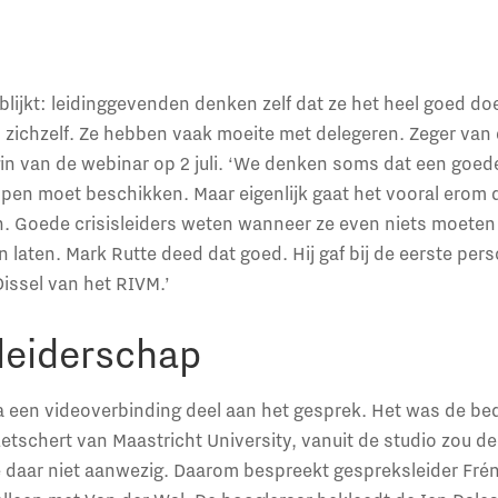
blijkt: leidinggevenden denken zelf dat ze het heel goed doe
zichzelf. Ze hebben vaak moeite met delegeren. Zeger van 
egin van de webinar op 2 juli. ‘We denken soms dat een goede
en moet beschikken. Maar eigenlijk gaat het vooral erom d
en. Goede crisisleiders weten wanneer ze even niets moeten
laten. Mark Rutte deed dat goed. Hij gaf bij de eerste pers
issel van het RIVM.’
 leiderschap
a een videoverbinding deel aan het gesprek. Het was de be
etschert van Maastricht University, vanuit de studio zou 
e daar niet aanwezig. Daarom bespreekt gespreksleider Fré