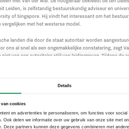
leen met Van der Wal. De hoogleraar bekleedt de Ien Dales
it Leiden, is zelfstandig bestuurskundig adviseur en univer
rsity of Singapore. Hij vindt het interessant om het bestuu
 vergelijken met het westerse model.
ische landen die door de staat autoritair worden aangestuur
oor ons al snel als een ongemakkelijke constatering, zegt Va
iet van een autoritaire stijl van leidinggeven. Tijdens de e
er nodig. Rutte probeerde het minder autoritair over te late
elligente lockdown’ en steeds te benadrukken dat hij het oo
emen. Toch zijn er nu groepen mensen die vinden dat het ka
Details
etrokken en die daartegen protesteren.
versus vrouwelijk leidersch
 van cookies
ent en advertenties te personaliseren, om functies voor social
 er is behoefte aan leiderschap met zowel mannelijke als vr
. Ook delen we informatie over uw gebruik van onze site met on
e. Deze partners kunnen deze gegevens combineren met andere i
ideale leider gaan omschrijven, noemen ze toch vooral ma