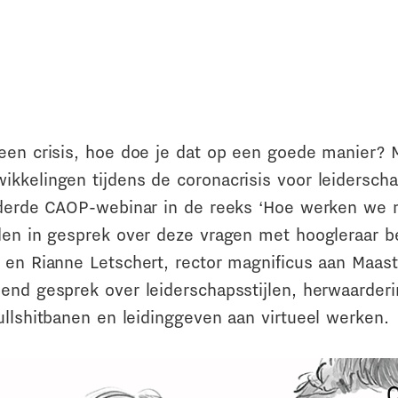
een crisis, hoe doe je dat op een goede manier? 
kkelingen tijdens de coronacrisis voor leiderschap
 derde CAOP-webinar in de reeks ‘Hoe werken we na
den in gesprek over deze vragen met hoogleraar 
en Rianne Letschert, rector magnificus aan Maastr
end gesprek over leiderschapsstijlen, herwaarder
ullshitbanen en leidinggeven aan virtueel werken.