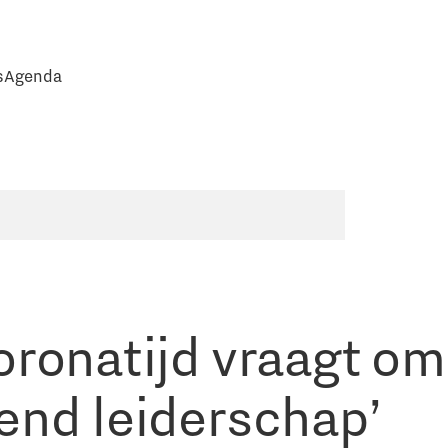
s
Agenda
oronatijd vraagt om
end leiderschap’