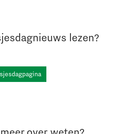
sjesdagnieuws lezen?
nsjesdagpagina
r meer over weten?