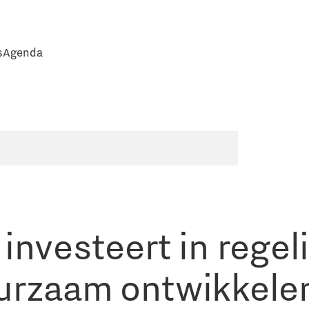
s
Agenda
 investeert in rege
urzaam ontwikkele