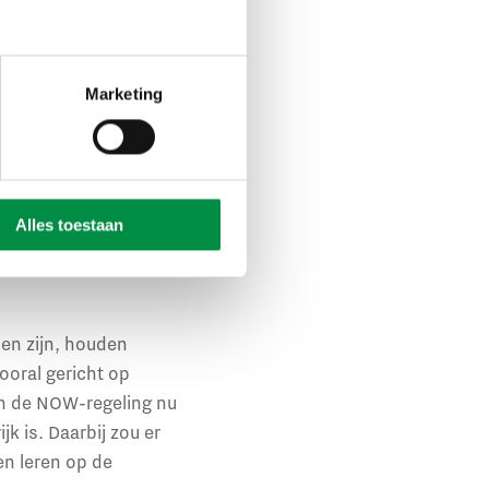
ij noemen het alleen
en aan te geven. Naar
Marketing
werkgebied. Denk aan
Alles toestaan
k.
den zijn, houden
oral gericht op
en de NOW-regeling nu
k is. Daarbij zou er
en leren op de