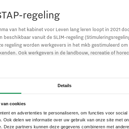
STAP-regeling
ma van het kabinet voor Leven lang leren loopt in 2021 door
n beschikbaar vanuit de SLIM-regeling (Stimuleringsregelin
ze regeling worden werkgevers in het mkb gestimuleerd om t
kenden. Ook werkgevers in de landbouw, recreatie of hore
e regeling.
k door aan het scholingsbudget voor individuele werkenden
 deze regeling per 1 januari 2022 van start. Het STAP-budg
Details
scholingsuitgaven. Mensen kunnen dit budget dus zelf inze
 van cookies
ent en advertenties te personaliseren, om functies voor social
alisering, wendbaarheid en m
. Ook delen we informatie over uw gebruik van onze site met on
e. Deze partners kunnen deze gegevens combineren met andere i