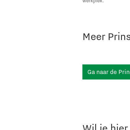
werkplek.
Meer Prin
Ga naar de Pri
Wil je hie