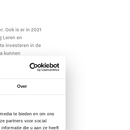
. Ook is er in 2021
g Leren en
e investeren in de
ca kunnen
: de STAP-regeling.
et vervangt de
Over
tten voor hun scholing
 media te bieden en om ons
obiliteit
ze partners voor social
nformatie die u aan ze heeft