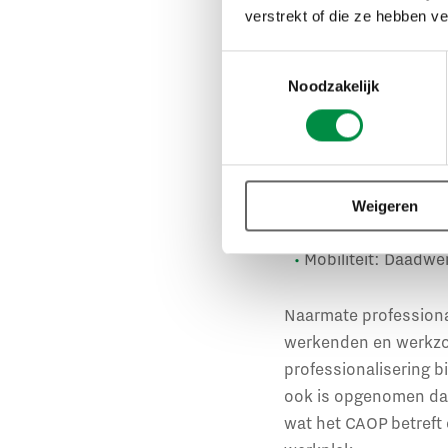
Een leven lang ontwik
verstrekt of die ze hebben v
‘duurzaam ontwikkele
Toestemmingsselectie
het idee van het CAO
Noodzakelijk
In de visie van het 
Professionalisering
Wendbaarheid: Je 
Weigeren
andere rollen of t
Mobiliteit: Daadwer
Naarmate professional
werkenden en werkzoe
professionalisering 
ook is opgenomen dat 
wat het CAOP betreft 