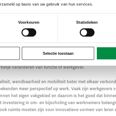
kelen is ook een van de thema’s waar het CAOP op inzet. W
erzameld op basis van uw gebruik van hun services.
n’, om de relatie met duurzame inzetbaarheid van werkend
P gaat het namelijk om één agenda.
Voorkeuren
Statistieken
CAOP
spelen bij duurzaam ontwikkelen drie aspecten een rol
:
: Goed worden in je werk en bijblijven op je vakgebied.
snel en effectief kunnen aanpassen aan veranderingen op 
Selectie toestaan
aken op je nemen binnen je werk of anticiperen op ander wer
kelijk veranderen van functie of werkgever.
iteit, wendbaarheid en mobiliteit beter met elkaar verbon
kenden meer perspectief op werk. Vaak zijn werkgevers vo
binnen het eigen vakgebied en daarom is het goed dat binn
investering in om- en bijscholing van werknemers belangrij
ook ruimte moeten zijn voor innovatieve vormen van leren 