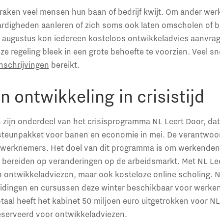
raken veel mensen hun baan of bedrijf kwijt. Om ander wer
ardigheden aanleren of zich soms ook laten omscholen of b
1 augustus kon iedereen kosteloos ontwikkeladvies aanvrag
e regeling bleek in een grote behoefte te voorzien. Veel sn
nschrijvingen
bereikt.
n ontwikkeling in crisistijd
zijn onderdeel van het crisisprogramma NL Leert Door, dat
 steunpakket voor banen en economie in mei. De verantwoor
en werknemers. Het doel van dit programma is om werkend
e bereiden op veranderingen op de arbeidsmarkt. Met NL Lee
en ontwikkeladviezen, maar ook kosteloze online scholing. 
idingen en cursussen deze winter beschikbaar voor werke
aal heeft het kabinet 50 miljoen euro uitgetrokken voor NL
reserveerd voor ontwikkeladviezen.