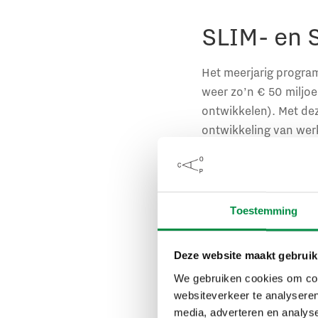
SLIM- en 
Het meerjarig program
weer zo’n € 50 miljoe
ontwikkelen). Met de
ontwikkeling van wer
gebruikmaken van dez
Het kabinet werkt oo
Naar verwachting gaat
Toestemming
belastingaftrek voor 
en ontwikkeling.
Deze website maakt gebruik
We gebruiken cookies om cont
Profession
websiteverkeer te analyseren
media, adverteren en analys