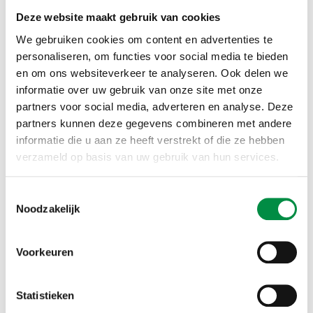
onderhoud beter voorspellen. Het werk van onze
Deze website maakt gebruik van cookies
monteurs is daardoor makkelijker en veel
interessanter geworden.’
We gebruiken cookies om content en advertenties te
personaliseren, om functies voor social media te bieden
en om ons websiteverkeer te analyseren. Ook delen we
informatie over uw gebruik van onze site met onze
partners voor social media, adverteren en analyse. Deze
Opmars van gamification
partners kunnen deze gegevens combineren met andere
informatie die u aan ze heeft verstrekt of die ze hebben
verzameld op basis van uw gebruik van hun services.
Marc van der Meer, bijzonder hoogleraar
Onderwijsarbeidsmarkt, vertelt in onderstaande
Toestemmingsselectie
video onder meer over de opmars van gamification in
Noodzakelijk
het onderwijs. ‘Bij de politie wordt ook veel getraind
met behulp van games’, zegt Heerschop. ‘Ik heb zelf
Voorkeuren
laatst in een auto gezeten met kogelgaten. Met een
virtual reality bril werd het mogelijk om de kogelbanen
te zien. Dat zegt een hoop over de positie van de
Statistieken