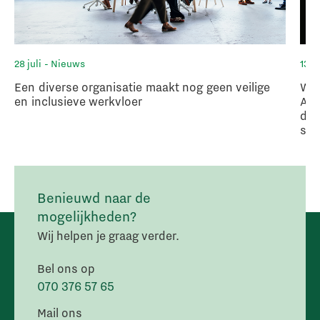
28 juli
- Nieuws
13 ju
Een diverse organisatie maakt nog geen veilige
Wan
en inclusieve werkvloer
Afs
deb
sch
Benieuwd naar de
mogelijkheden?
Wij helpen je graag verder.
Bel ons op
070 376 57 65
Mail ons