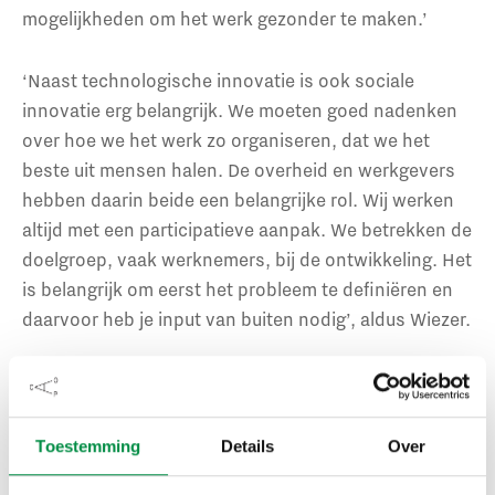
mogelijkheden om het werk gezonder te maken.’
‘Naast technologische innovatie is ook sociale
innovatie erg belangrijk. We moeten goed nadenken
over hoe we het werk zo organiseren, dat we het
beste uit mensen halen. De overheid en werkgevers
hebben daarin beide een belangrijke rol. Wij werken
altijd met een participatieve aanpak. We betrekken de
doelgroep, vaak werknemers, bij de ontwikkeling. Het
is belangrijk om eerst het probleem te definiëren en
daarvoor heb je input van buiten nodig’, aldus Wiezer.
Van der Tak haakt aan met een voorbeeld vanuit de
NS. ‘Er was irritatie bij onze monteurs over een
onderhoudsprogramma voor onze treinen. Met de
Toestemming
Details
Over
data uit treinen konden we het inplannen van