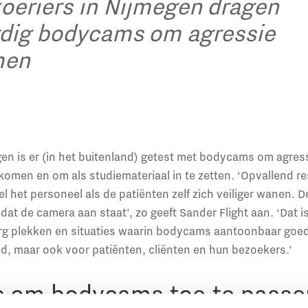
oeriers in Nijmegen dragen
dig bodycams om agressie
men
gen is er (in het buitenland) getest met bodycams om agres
men en om als studiemateriaal in te zetten. ‘Opvallend res
l het personeel als de patiënten zelf zich veiliger wanen. 
dat de camera aan staat’, zo geeft Sander Flight aan. ‘Dat is
zorg plekken en situaties waarin bodycams aantoonbaar goe
d, maar ook voor patiënten, cliënten en hun bezoekers.’
ers om bodycams toe te passe