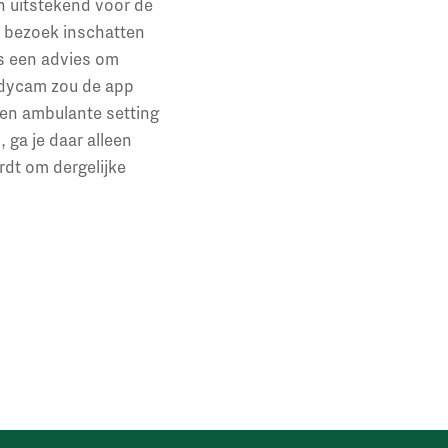
h uitstekend voor de
n bezoek inschatten
ns een advies om
bodycam zou de app
 een ambulante setting
 ga je daar alleen
rdt om dergelijke