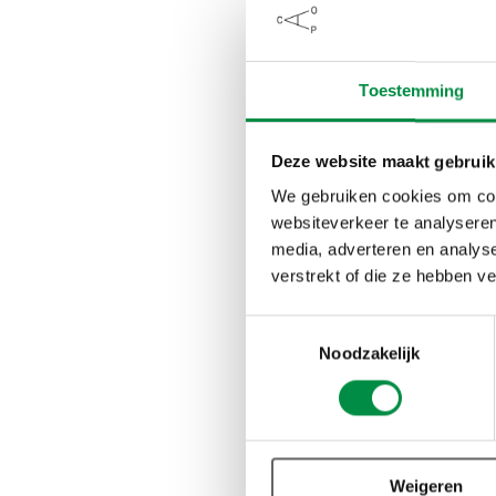
Sander Flight heeft n
succesvol toe te pas
Toestemming
Technologie; de te
Richtlijnen; de (p
Deze website maakt gebruik
ook aan richtlijnen
We gebruiken cookies om cont
opnames worden ge
websiteverkeer te analyseren
opgenomen beeld
media, adverteren en analys
Context; spreek g
verstrekt of die ze hebben v
Toestemmingsselectie
Voor de politie is he
Noodzakelijk
de infographic hierond
Weigeren