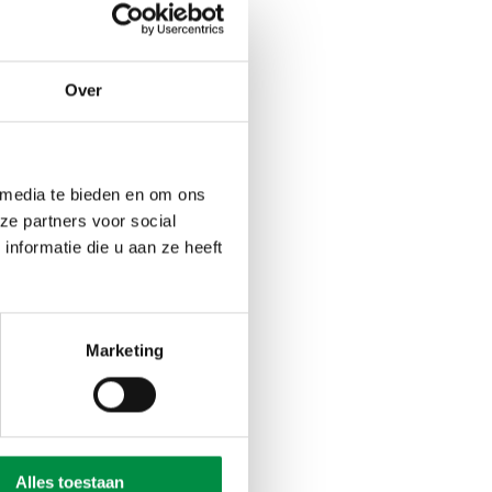
jlers zijn om ze
Over
het werkt
er zijn, maar denk
lig is, er altijd
 media te bieden en om ons
egang heeft tot de
ze partners voor social
nformatie die u aan ze heeft
nstaande pijlers. In
Marketing
Alles toestaan