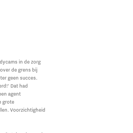
bodycams in de zorg
over de grens bij
hter geen succes.
erd!’ Dat had
een agent
e grote
len. Voorzichtigheid