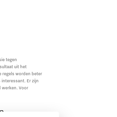
sie tegen
ultaat uit het
De regels worden beter
 interessant. Er zijn
d werken. Voor
n