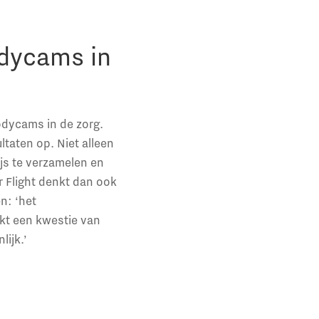
odycams in
bodycams in de zorg.
taten op. Niet alleen
js te verzamelen en
r Flight denkt dan ook
n: ‘het
jkt een kwestie van
lijk.’