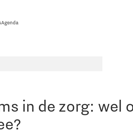
s
Agenda
s in de zorg: wel 
ee?