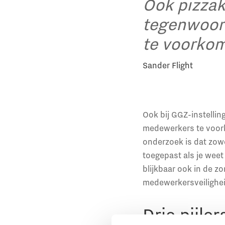
Ook pizzak
tegenwoor
te voorko
Sander Flight
Ook bij GGZ-instellin
medewerkers te voorko
onderzoek is dat zowe
toegepast als je weet 
blijkbaar ook in de 
medewerkersveilighei
Drie pijl