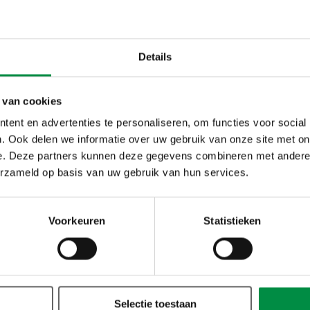
a zijn onderzoek naar bodycams geconcludeerd dat er drie pi
sen:
Details
chniek moet in orde zijn en het personeel moet weten hoe 
rivacy)regels rond het toepassen van bodycams moeten held
 van cookies
 over wanneer het dragen van een bodycam verplicht of vrijwil
ent en advertenties te personaliseren, om functies voor social
maakt of handmatig opgenomen moet worden en wie er to
. Ook delen we informatie over uw gebruik van onze site met on
en
e. Deze partners kunnen deze gegevens combineren met andere i
oed af waar en wanneer je bodycams toepast
erzameld op basis van uw gebruik van hun services.
t toepassen van bodycams inmiddels helder volgens de bove
Voorkeuren
Statistieken
er zie je hoe die pijlers bij de politie terugkomen.
Selectie toestaan