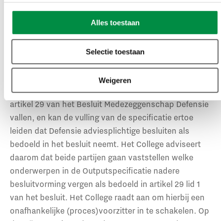
Alles toestaan
Over de Outputspecificatie oordeelt het College dat
de TRMC die moet kunnen raadplegen om op basis
van alle relevante informatie haar positie te kunnen
Selectie toestaan
bepalen. Hoewel de Outputspecificatie als zodanig
niet of niet geheel adviesplichtig is, kan die wel
Weigeren
onderwerpen bevatten die onder de werking van
artikel 29 van het Besluit Medezeggenschap Defensie
vallen, en kan de vulling van de specificatie ertoe
leiden dat Defensie adviesplichtige besluiten als
bedoeld in het besluit neemt. Het College adviseert
daarom dat beide partijen gaan vaststellen welke
onderwerpen in de Outputspecificatie nadere
besluitvorming vergen als bedoeld in artikel 29 lid 1
van het besluit. Het College raadt aan om hierbij een
onafhankelijke (proces)voorzitter in te schakelen. Op