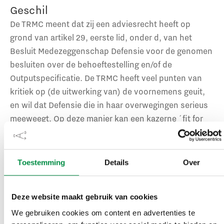
Geschil
De TRMC meent dat zij een adviesrecht heeft op
grond van artikel 29, eerste lid, onder d, van het
Besluit Medezeggenschap Defensie voor de genomen
besluiten over de behoeftestelling en/of de
Outputspecificatie. De TRMC heeft veel punten van
kritiek op (de uitwerking van) de voornemens geuit,
en wil dat Defensie die in haar overwegingen serieus
meeweegt. Op deze manier kan een kazerne ´fit for
purpose´ geraken. Verder vindt de TRMC dat Defensie
de medezeggenschap veel te laat heeft ingesteld en
ingeschakeld (eind 2017/begin 2018). Daardoor kan zij
Toestemming
Details
Over
geen wezenlijke invloed meer uitoefenen op het
besluitvormingsproces en heeft zij onvoldoende
Deze website maakt gebruik van cookies
informatie (zoals inzage in de Outputspecificatie)
ontvangen.
We gebruiken cookies om content en advertenties te