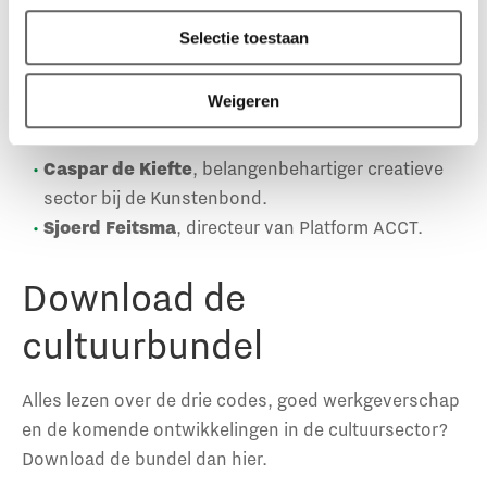
Fonds Cultuurparticipatie en projectleider
Selectie toestaan
actieleernetwerken Duurzame Inzetbaarheid voor
de poppodia, orkesten en Nationale Opera & Ballet
Weigeren
in het kader van het MDIEU-programma van de
deze sectoren.
Caspar de Kiefte
, belangenbehartiger creatieve
sector bij de Kunstenbond.
Sjoerd Feitsma
, directeur van Platform ACCT.
Download de
cultuurbundel
Alles lezen over de drie codes, goed werkgeverschap
en de komende ontwikkelingen in de cultuursector?
Download de bundel dan hier.