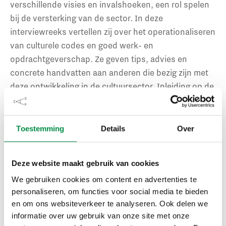
verschillende visies en invalshoeken, een rol spelen
bij de versterking van de sector. In deze
interviewreeks vertellen zij over het operationaliseren
van culturele codes en goed werk- en
opdrachtgeverschap. Ze geven tips, advies en
concrete handvatten aan anderen die bezig zijn met
deze ontwikkeling in de cultuursector. Inleiding op de
interviews en een slotbeschouwing komen van
projectleider en programmamanager Cultuur Wouter
Touw.
Toestemming
Details
Over
De interviews in de bundel vormen een start. In 2024
Deze website maakt gebruik van cookies
zullen er verder nog regelmatig artikelen verschijnen
We gebruiken cookies om content en advertenties te
ter verdieping, inspiratie en verrijking van de
personaliseren, om functies voor social media te bieden
ontwikkeling van de cultuursector.
en om ons websiteverkeer te analyseren. Ook delen we
informatie over uw gebruik van onze site met onze