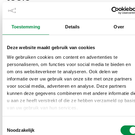
De bijeenkomst leverde niet alleen inspiratie op, maar
ook concrete handvatten. Deelnemers gingen naar
Toestemming
Details
Over
huis met praktische tools en een duidelijke opdracht
van Olde Monnikhof: ‘Stel jezelf de vraag: wat heb ik
deze maand gedaan om kwaliteit van leven én werken
Deze website maakt gebruik van cookies
mogelijk te maken?’
We gebruiken cookies om content en advertenties te
personaliseren, om functies voor social media te bieden en
De dag werd mede mogelijk gemaakt door
MDIEU-
om ons websiteverkeer te analyseren. Ook delen we
subsidie
van het ministerie van Sociale Zaken en
informatie over uw gebruik van onze site met onze partners
Werkgelegenheid. Voor veel deelnemers was de dag
voor social media, adverteren en analyse. Deze partners
een gelegenheid om met collega’s van andere
kunnen deze gegevens combineren met andere informatie di
u aan ze heeft verstrekt of die ze hebben verzameld op basi
scholen ervaringen uit te wisselen en samen te
van uw gebruik van hun services.
werken aan een vitaler mbo.
Toestemmingsselectie
Over Stichting
Noodzakelijk