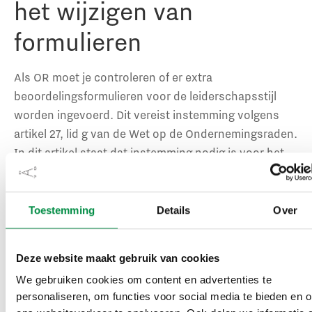
het wijzigen van
formulieren
Als OR moet je controleren of er extra
beoordelingsformulieren voor de leiderschapsstijl
worden ingevoerd. Dit vereist instemming volgens
artikel 27, lid g van de Wet op de Ondernemingsraden.
In dit artikel staat dat instemming nodig is voor het
wijzigen van formulieren, schriftelijke verslagen en
het recht van de beoordeelde persoon om zijn
mening te geven over de beoordeling en de
Toestemming
Details
Over
mogelijkheid van beroep, specifiek voor
leidinggevenden.
Deze website maakt gebruik van cookies
We gebruiken cookies om content en advertenties te
Stel je vraag over
personaliseren, om functies voor social media te bieden en 