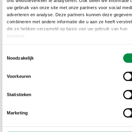
medezeggenschap
ons websiteverkeer te analyseren. Ook delen we informatie 
uw gebruik van onze site met onze partners voor social medi
adverteren en analyse. Deze partners kunnen deze gegeven
In de rubriek Vraag en antwoord in het
OR/magazine
combineren met andere informatie die u aan ze heeft verstrek
van februari
beantwoorden onze
die ze hebben verzameld op basis van uw gebruik van hun
medezeggenschapsadviseurs nog meer vragen. Heb
services.
jij ook een vraag aan de medezeggenschapsexperts
van het CAOP?
Ga naar de vragenservice van
Toestemmingsselectie
Noodzakelijk
OR/magazine.
Voorkeuren
Statistieken
Marketing