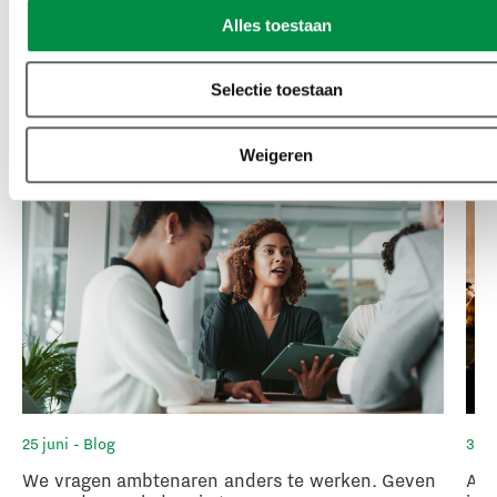
Alles toestaan
Gerelateerde artikelen
Selectie toestaan
Volledig nieuwsoverzicht
Weigeren
25 juni
- Blog
3 ju
We vragen ambtenaren anders te werken. Geven
Arb