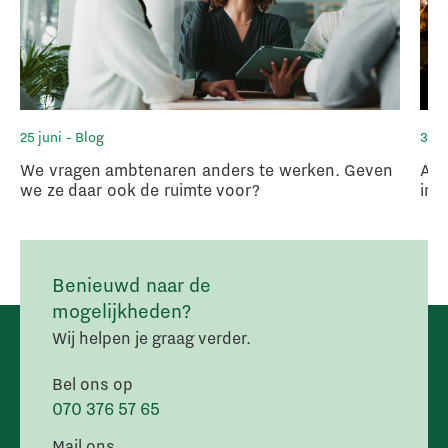
25 juni
- Blog
3 ju
We vragen ambtenaren anders te werken. Geven
Arb
we ze daar ook de ruimte voor?
in 
Benieuwd naar de
mogelijkheden?
Wij helpen je graag verder.
Bel ons op
070 376 57 65
Mail ons