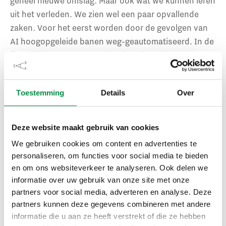
geheel nieuwe omslag. Maar ook wat we kunnen leren
uit het verleden. We zien wel een paar opvallende
zaken. Voor het eerst worden door de gevolgen van
AI hoogopgeleide banen weg-geautomatiseerd. In de
financiële sector waren al veel medewerkers
vervangen door een app, maar dat dreigt nu ook te
gebeuren voor accountants, notarissen en HRM-
Toestemming
Details
Over
professionals. Veel van hun werk kan met AI zó goed
worden gedaan, dat zij mogelijk overbodig zijn en er
in elk geval veel minder van nodig zijn.
Deze website maakt gebruik van cookies
We gebruiken cookies om content en advertenties te
Dat kan natuurlijk ook juist een oplossing zijn voor de
personaliseren, om functies voor social media te bieden
krapte op de arbeidsmarkt. We kunnen meer doen
en om ons websiteverkeer te analyseren. Ook delen we
met minder mensen en dat levert broodnodige
informatie over uw gebruik van onze site met onze
productiviteitsstijging en economische groei op die
partners voor social media, adverteren en analyse. Deze
partners kunnen deze gegevens combineren met andere
we nodig hebben om onze (sociale) voorzieningen te
informatie die u aan ze heeft verstrekt of die ze hebben
blijven betalen.
Recent onderzoek van Goldman