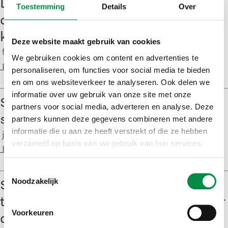
De toekomst van werken en leren:
Toestemming
Details
Over
de publieke sector staat op een
kruispunt
Deze website maakt gebruik van cookies
februari 6, 2025
We gebruiken cookies om content en advertenties te
Bob
personaliseren, om functies voor social media te bieden
en om ons websiteverkeer te analyseren. Ook delen we
informatie over uw gebruik van onze site met onze
Samen voor een sterke publieke
partners voor social media, adverteren en analyse. Deze
sector
partners kunnen deze gegevens combineren met andere
informatie die u aan ze heeft verstrekt of die ze hebben
januari 30, 2025
verzameld op basis van uw gebruik van hun services.
Bob
Toestemmingsselectie
SoFoKleS brengt e-magazine uit om
Noodzakelijk
te inspireren tot meer aandacht voor
Voorkeuren
duurzame inzetbaarheid