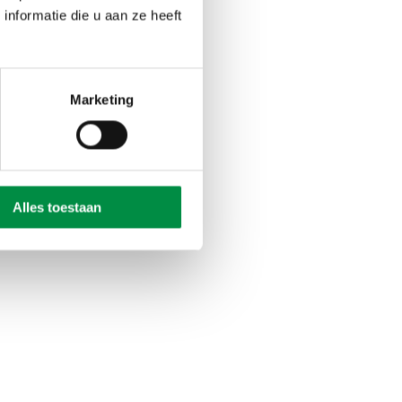
iligheid.
nformatie die u aan ze heeft
geving werken zich
ndere kant ervaren
Marketing
utting. Ze hebben
tie te verlaten. Al
oek
.
Alles toestaan