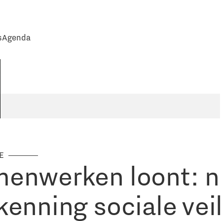
s
Agenda
IE
enwerken loont: 
kenning sociale veil