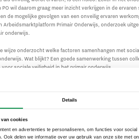
PO wil daarom graag meer inzicht verkrijgen in de ervaren s
s en de mogelijke gevolgen van een onveilig ervaren werko
n Arbeidsmarktplatform Primair Onderwijs, onderzoek uitge
air onderwijs.
e wijze onderzocht welke factoren samenhangen met sociale
onderwijs. Wat blijkt? Een goede samenwerking tussen colle
 voor sociale veiligheid in het primair onderwijs.
enwerking met collega’s
ste voorspeller sociale veili
Details
erbanden tussen samenwerking en werkdruk, en de ervaren s
 van cookies
t Nederlandse PO. Dat suggereert dat het loont om in te z
ent en advertenties te personaliseren, om functies voor social
ggevenden, het organisatiebeleid en het werkklimaat hebbe
. Ook delen we informatie over uw gebruik van onze site met on