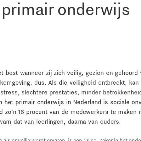
 primair onderwijs
5
 best wanneer zij zich veilig, gezien en gehoord 
rkomgeving, dus. Als die veiligheid ontbreekt, kan 
tress, slechtere prestaties, minder betrokkenheid 
 In het primair onderwijs in Nederland is sociale on
ad zo’n 16 procent van de medewerkers te maken
wam dat van leerlingen, daarna van ouders.
als onveilig wordt ervaren, is een risico. Zeker in het onde