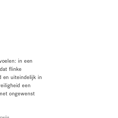
voelen: in een
dat flinke
en uiteindelijk in
veiligheid een
 met ongewenst
rwijs.