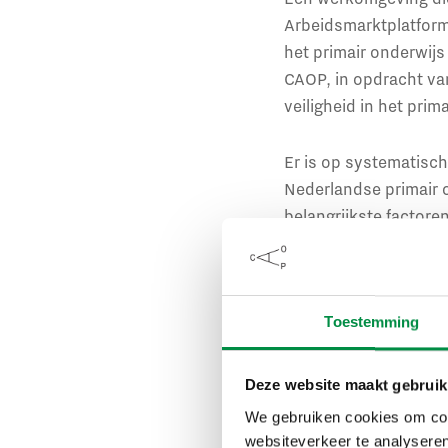
Arbeidsmarktplatform 
het primair onderwij
CAOP, in opdracht va
veiligheid in het prim
Er is op systematisch
Nederlandse primair 
belangrijkste factoren
Goede sam
belangrijk
Toestemming
Het onderzoek legt v
Deze website maakt gebruik
van medewerkers in he
We gebruiken cookies om cont
samenwerking. Leidin
websiteverkeer te analyseren