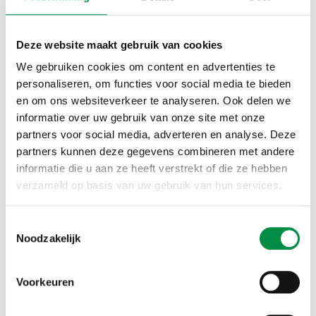
hebben opgedaan. Via een roulerend systeem
kwamen collega’s met elkaar in gesprek over hun
Deze website maakt gebruik van cookies
aanpak. Uit deze marktplaatsbijeenkomst, zijn vijf
We gebruiken cookies om content en advertenties te
vervolgactiviteiten voortgekomen met steeds een
personaliseren, om functies voor social media te bieden
deelnemer als trekker: twee boekbesprekingen, een
en om ons websiteverkeer te analyseren. Ook delen we
lerend netwerk ‘procesbegeleiding’, een themasessie
informatie over uw gebruik van onze site met onze
over een dialoogmethodiek die in de zorg en het
partners voor social media, adverteren en analyse. Deze
onderwijs wordt toegepast, en een workshop Design
partners kunnen deze gegevens combineren met andere
Thinking.
informatie die u aan ze heeft verstrekt of die ze hebben
verzameld op basis van uw gebruik van hun services.
Verschillende manieren
Toestemmingsselectie
van leren
Noodzakelijk
Iedereen ontwikkelt en leert op een andere manier.
Voorkeuren
Binnen VakMensen heb je de ruimte om zelf je