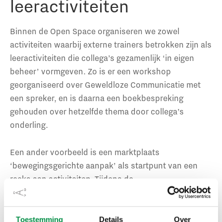
leeractiviteiten
Binnen de Open Space organiseren we zowel
activiteiten waarbij externe trainers betrokken zijn als
leeractiviteiten die collega’s gezamenlijk ‘in eigen
beheer’ vormgeven. Zo is er een workshop
georganiseerd over Geweldloze Communicatie met
een spreker, en is daarna een boekbespreking
gehouden over hetzelfde thema door collega’s
onderling.
Een ander voorbeeld is een marktplaats
‘bewegingsgerichte aanpak’ als startpunt van een
reeks aan activiteiten. Tijdens de
marktplaatsbijeenkomst deelden vijf deelnemers
kennis over vijf verschillende bewegingsgerichte
aanpakken die ze tijdens hun werk of in een training
Toestemming
Details
Over