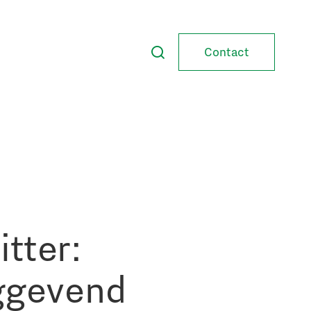
Contact
itter:
nggevend