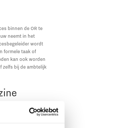
oces binnen de OR te
touw neemt in het
ocesbegeleider wordt
n formele taak of
leden kan ook worden
 zelfs bij de ambtelijk
zine
ts van het CAOP
ugustus 2023
.