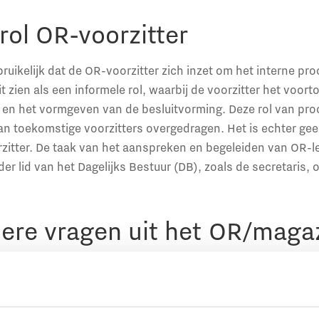
rol OR-voorzitter
bruikelijk dat de OR-voorzitter zich inzet om het interne pr
t zien als een informele rol, waarbij de voorzitter het voor
s en het vormgeven van de besluitvorming. Deze rol van pr
an toekomstige voorzitters overgedragen. Het is echter gee
rzitter. De taak van het aanspreken en begeleiden van OR-
er lid van het Dagelijks Bestuur (DB), zoals de secretaris, of
dere vragen uit het OR/maga
an OR/magazine beantwoorden de medezeggenschapsexper
kijk alle vragen en antwoorden uit het OR/magazine van a