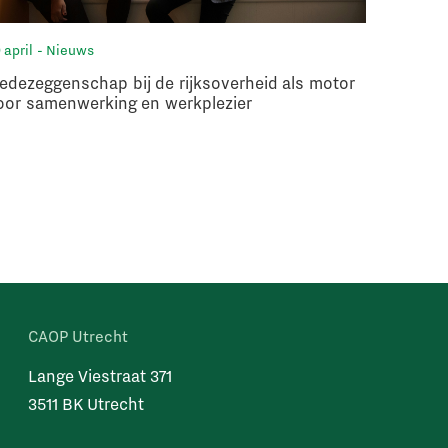
 april
- Nieuws
8 april
- 
edezeggenschap bij de rijksoverheid als motor
Europes
oor samenwerking en werkplezier
wat bet
CAOP Utrecht
Lange Viestraat 371
3511 BK Utrecht