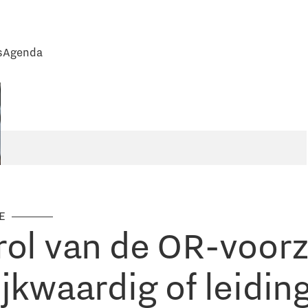
s
Agenda
IE
rol van de OR-voorz
ijkwaardig of leidi