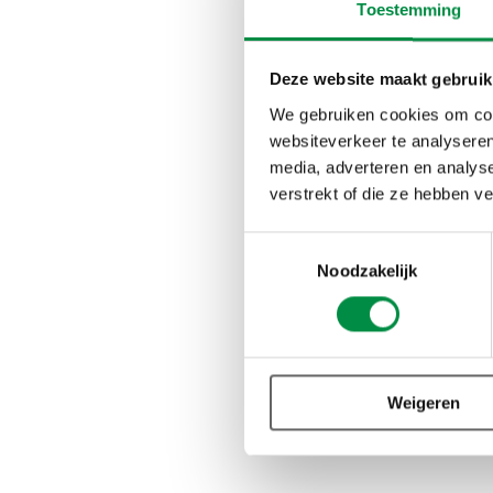
Heb jij ook een vra
Toestemming
OR/net
.
Deze website maakt gebruik
We gebruiken cookies om cont
websiteverkeer te analyseren
media, adverteren en analys
verstrekt of die ze hebben v
Wil je hie
Toestemmingsselectie
Noodzakelijk
Neem contact 
Weigeren