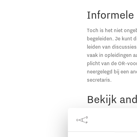
Informele 
Toch is het niet onge
begeleiden. Je kunt di
leiden van discussie
vaak in opleidingen a
plicht van de OR-voo
neergelegd bij een and
secretaris.
Bekijk an
Voor ieder nummer v
enkele OR-vragen.
Be