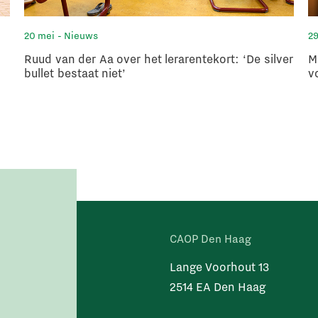
20 mei
- Nieuws
29
Ruud van der Aa over het lerarentekort: ‘De silver
M
bullet bestaat niet’
v
CAOP Den Haag
Lange Voorhout 13
2514 EA Den Haag