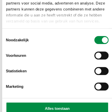
en weten wat in de maatschappij speelt.’
partners voor social media, adverteren en analyse. Deze
partners kunnen deze gegevens combineren met andere
informatie die u aan ze heeft verstrekt of die ze hebben
Meer informatie
verzameld op basis van uw gebruik van hun services.
•
Provincies schenden eigen gedragscode integriteit
Toestemmingsselectie
(Trouw, 20 maart 2019)
Noodzakelijk
•
Steunpunt Integriteitsonderzoek Politieke
Ambtsdragers
Voorkeuren
Statistieken
Marketing
Wil je hier meer over weten?
Alles toestaan