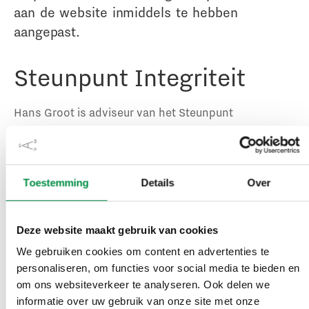
aan de website inmiddels te hebben
aangepast.
Steunpunt Integriteit
Hans Groot is adviseur van het Steunpunt
Integriteitsonderzoek Politieke Ambtsdragers bij het
CAOP. ‘Registers zijn er om te vullen, een
gedragscode heb je niet voor de sier’, zegt hij in
Toestemming
Details
Over
Trouw. ‘Het is goed dat er zicht is op wat een
bestuurder doet, deze mensen hebben namelijk al
een fulltime baan.’
Deze website maakt gebruik van cookies
Ook zegt Groot dat er in de provincie meer aandacht
We gebruiken cookies om content en advertenties te
is voor integriteit. Hij benadrukt dat het hebben van
personaliseren, om functies voor social media te bieden en
nevenfuncties geen probleem is. ‘Het is goed dat
om ons websiteverkeer te analyseren. Ook delen we
dergelijke vertegenwoordigers vol in het leven staan
informatie over uw gebruik van onze site met onze