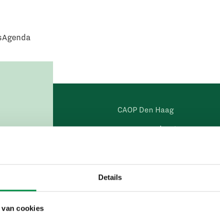
s
Agenda
CAOP Den Haag
Lange Voorhout 13
2514 EA Den Haag
Postadres
Details
Postbus 556
2501 CN Den Haag
 van cookies