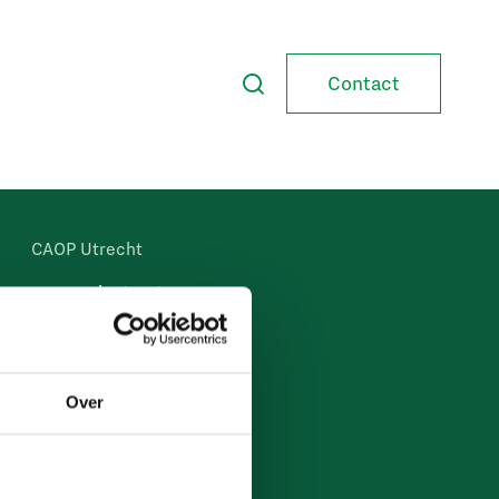
Contact
CAOP Utrecht
Lange Viestraat 371
3511 BK Utrecht
Over