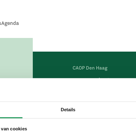
s
Agenda
CAOP Den Haag
Lange Voorhout 13
2514 EA Den Haag
Postadres
Details
Postbus 556
2501 CN Den Haag
 van cookies