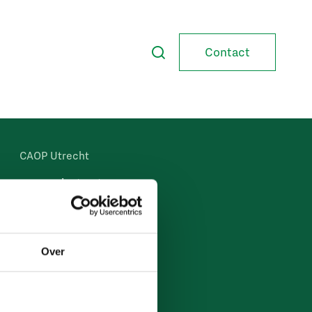
Contact
CAOP Utrecht
Lange Viestraat 371
3511 BK Utrecht
Over