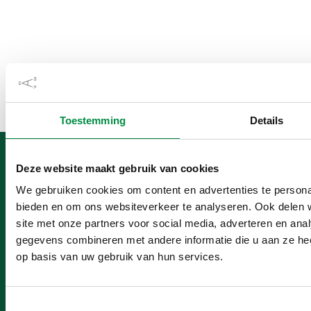
Benieuwd naar de
Toestemming
Details
mogelijkheden?
Wij helpen je graag verder.
Deze website maakt gebruik van cookies
Bel ons op
We gebruiken cookies om content en advertenties te personal
070 376 57 65
bieden en om ons websiteverkeer te analyseren. Ook delen 
site met onze partners voor social media, adverteren en an
Mail ons
gegevens combineren met andere informatie die u aan ze hee
info@caop.nl
op basis van uw gebruik van hun services.
Toestemmingsselectie
CAOP Den Haag
Postadres