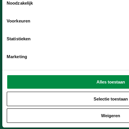
Noodzakelijk
Lange Voorhout 13
Postbus 556
2514 EA Den Haag
2501 CN Den Haag
Voorkeuren
CAOP Utrecht
Statistieken
Lange Viestraat 371
3511 BK Utrecht
Marketing
Nieuwsbrief
Privacy- en cookies
Alles toestaan
Algemene voorwaarden
Klachtenregeling
Selectie toestaan
Toegankelijkheidsverklaring
Cameratoezicht
Weigeren
ISO-certificering