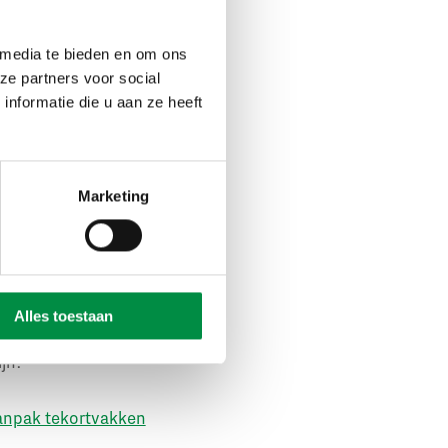
 media te bieden en om ons
tie en de
ze partners voor social
ad. Tegelijk wordt
nformatie die u aan ze heeft
or de samenleving.
nering, missie en
en. Jouw medewerkers
Marketing
rofit Canvas te
rkt hierin samen met
lyseren van data uit
Alles toestaan
op een empirische
jn:
anpak tekortvakken