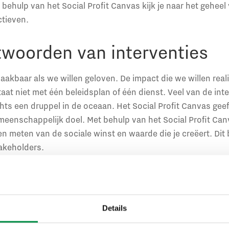
ehulp van het Social Profit Canvas kijk je naar het geheel
ctieven.
twoorden van interventies
maakbaar als we willen geloven. De impact die we willen rea
taat niet met één beleidsplan of één dienst. Veel van de int
echts een druppel in de oceaan. Het Social Profit Canvas geef
eenschappelijk doel. Met behulp van het Social Profit Canva
n meten van de sociale winst en waarde die je creëert. Dit
akeholders.
 het?
vraag van de opdrachtgever komen we samen tot een aanpa
Details
alige werksessie tot een intensief traject, waarbij we je le