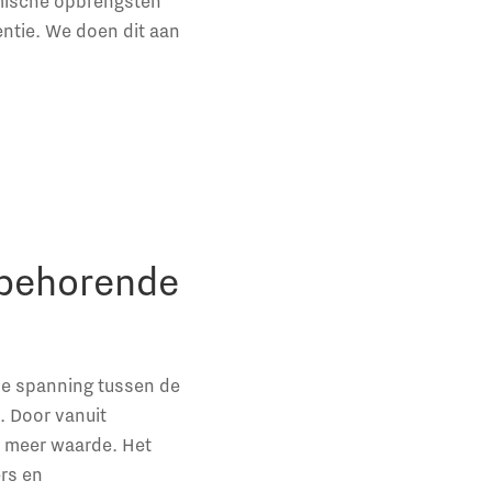
omische opbrengsten
entie. We doen dit aan
jbehorende
ue spanning tussen de
. Door vanuit
en meer waarde. Het
rs en