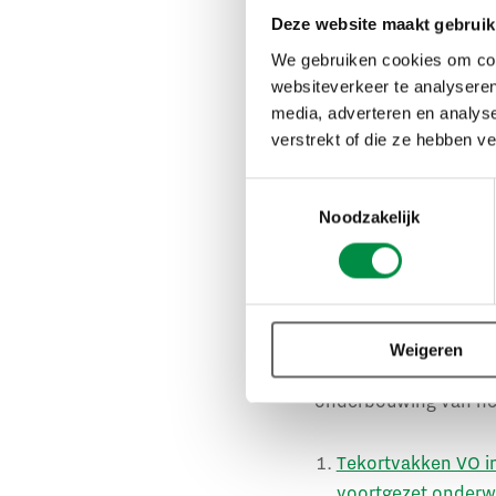
van een interventie i
Deze website maakt gebruik
We gebruiken cookies om cont
In de methode wordt 
websiteverkeer te analyseren
betrokkenen, als naar 
media, adverteren en analys
gekeken naar de resu
verstrekt of die ze hebben v
Daarnaast worden ook
capaciteit van uw or
Toestemmingsselectie
Noodzakelijk
en samenwerkingspart
doorlopen, meer bewu
bureau Whise
.
Onze onderzoekers en
Weigeren
groepsgesprekken, e
onderbouwing van het
Tekortvakken VO i
voortgezet onderw