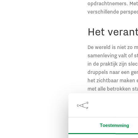
opdrachtnemers. Met b
verschillende perspe
Het veran
De wereld is niet zo 
samenleving valt of s
in de praktijk zijn sl
druppels naar een gem
het zichtbaar maken e
met alle betrokken st
Hoe werkt
Aan de hand van de 
Toestemming
variëren van een eenm