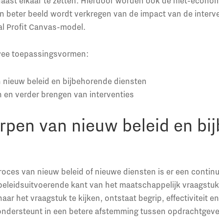
aast elkaar te zetten. Hierdoor worden ook de niet-econ
n beter beeld wordt verkregen van de impact van de interv
al Profit Canvas-model.
wee toepassingsvormen:
 nieuw beleid en bijbehorende diensten
 en verder brengen van interventies
rpen van nieuw beleid en bi
oces van nieuw beleid of nieuwe diensten is er een contin
eleidsuitvoerende kant van het maatschappelijk vraagstuk
aar het vraagstuk te kijken, ontstaat begrip, effectiviteit 
 ondersteunt in een betere afstemming tussen opdrachtgeve