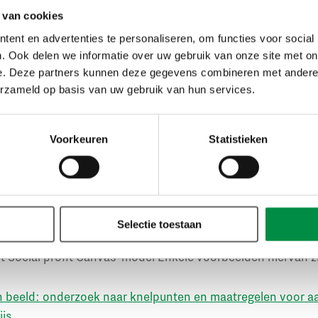
n beeld brengt, geredeneerd vanuit de opgave.
 van cookies
ent en advertenties te personaliseren, om functies voor social
zowel gekeken naar de direct begunstigden van de interven
. Ook delen we informatie over uw gebruik van onze site met on
het grotere geheel, zoals een sector, regio, buurt of een st
e. Deze partners kunnen deze gegevens combineren met andere i
ltaten, de uitkomsten en consequenties, plus de impact vo
erzameld op basis van uw gebruik van hun services.
 organisatorische aspecten als verantwoording en positio
ganisatie meegenomen om de juiste balans te kunnen mak
Voorkeuren
Statistieken
ners worden zich, door samen de stappen van het Social P
st van hun handelen en de effecten daarvan. Het CAOP we
 analisten hebben veel ervaring met het verzamelen en ana
Selectie toestaan
nquêtes en complexe databestanden. Je kunt dus rekenen 
 Social profit Canvas-model Enkele voorbeelden hiervan zi
n beeld: onderzoek naar knelpunten en maatregelen voor a
ijs