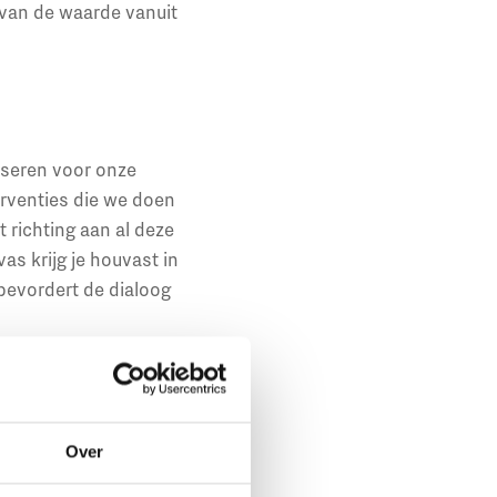
 van de waarde vanuit
liseren voor onze
erventies die we doen
t richting aan al deze
s krijg je houvast in
 bevordert de dialoog
k. De aanpak kan
Over
ren hoe je de waarde