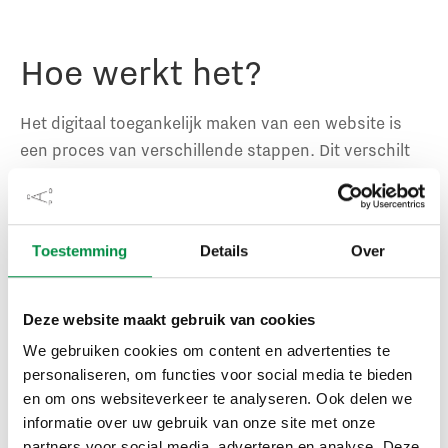
Hoe werkt het?
Het digitaal toegankelijk maken van een website is
een proces van verschillende stappen. Dit verschilt
per website, het is namelijk afhankelijk van hoe
toegankelijk de techniek en content op dit moment al
is. Allereerst is het van belang dat er een verklaring
Toestemming
Details
Over
op de website wordt gepubliceerd. Daarmee voldoet
je organisatie in eerste instantie aan de wet. Wel is
het een vereiste om een audit te plannen om de
Deze website maakt gebruik van cookies
website te onderzoeken op toegankelijkheid en
We gebruiken cookies om content en advertenties te
hierbij verbeteringen door te voeren op termijn. Wij
personaliseren, om functies voor social media te bieden
kunnen je helpen met:
en om ons websiteverkeer te analyseren. Ook delen we
informatie over uw gebruik van onze site met onze
Het opstellen van een
partners voor social media, adverteren en analyse. Deze