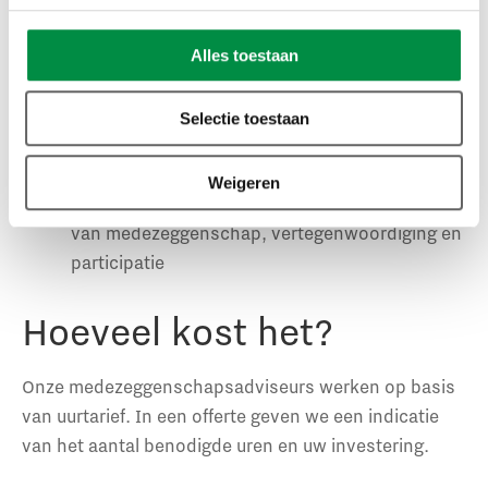
als uitkomst:
Alles toestaan
Een concreet advies voor een
toekomstscenario
Selectie toestaan
Aanbevelingen vanuit onderzoek
Een dialoog binnen de organisatie op diverse
Weigeren
niveaus over de gewenste toekomstrichting
van medezeggenschap, vertegenwoordiging en
participatie
Hoeveel kost het?
Onze medezeggenschapsadviseurs werken op basis
van uurtarief. In een offerte geven we een indicatie
van het aantal benodigde uren en uw investering.