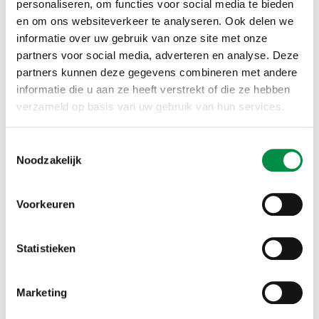
medewerkers op sleutelposities van bestuur,
personaliseren, om functies voor social media te bieden
en om ons websiteverkeer te analyseren. Ook delen we
medezeggenschap en vakbonden
informatie over uw gebruik van onze site met onze
Aanleveren van tussentijdse rapportage aan
partners voor social media, adverteren en analyse. Deze
opdrachtgever
partners kunnen deze gegevens combineren met andere
Opzetten en aansturen van focusgroep die in
informatie die u aan ze heeft verstrekt of die ze hebben
gesprek met onze onderzoekers kritisch
verzameld op basis van uw gebruik van hun services.
commentaar geeft op tussentijdse rapportage
Opstellen van eindrapportage met concrete
Toestemmingsselectie
richting en bijbehorend scenario, inclusief
Noodzakelijk
aanbevelingen voor het versterken van de
medezeggenschap en presentatie voor
Voorkeuren
opdrachtgevers
Statistieken
Wat levert het op?
Marketing
Toekomst voor medezeggenschap levert een
onderzoek op vanuit meerdere perspectieven, met