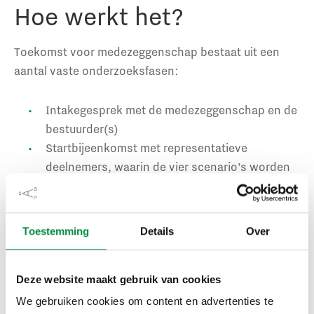
Hoe werkt het?
Toekomst voor medezeggenschap bestaat uit een
aantal vaste onderzoeksfasen:
Intakegesprek met de medezeggenschap en de
bestuurder(s)
Startbijeenkomst met representatieve
deelnemers, waarin de vier scenario’s worden
voorgelegd en tafelgesprekken worden gevoerd
om eerste opbrengsten op te halen
Ontwikkelen en uitzetten van een enquête
Toestemming
Details
Over
onder medewerkers, waarin we onderzoeken
hoe zij denken over de huidige en gewenste
medezeggenschap
Deze website maakt gebruik van cookies
Uitvoeren van een serie interviews met
We gebruiken cookies om content en advertenties te