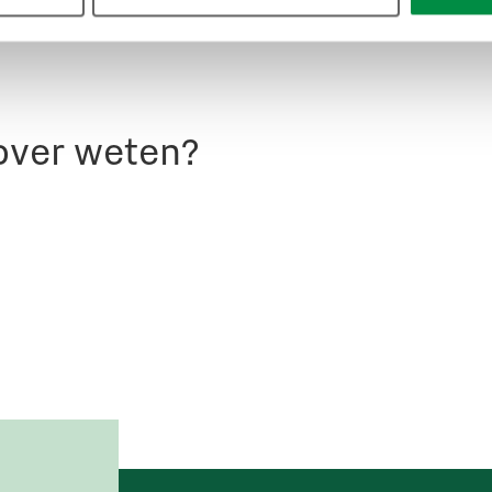
7 MB)
 over weten?