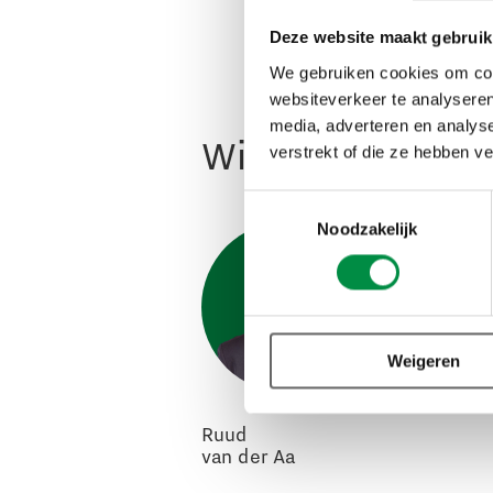
Deze website maakt gebruik
We gebruiken cookies om cont
websiteverkeer te analyseren
media, adverteren en analys
Wil je hier meer
verstrekt of die ze hebben v
Toestemmingsselectie
Noodzakelijk
Weigeren
Ruud
van der Aa