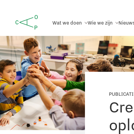
Wat we doen
Wie we zijn
Nieuw
PUBLICAT
Cre
opl