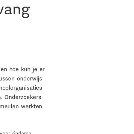
vang
en hoe kun je er
tussen onderwijs
hoolorganisaties
n. Onderzoekers
ermeulen werkten
voor kinderen,