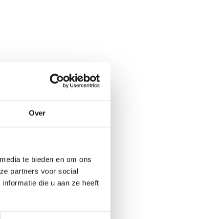
Over
s en de kinderopvang
(s) of verzorger(s),
 media te bieden en om ons
ze partners voor social
eïnterviewde
nformatie die u aan ze heeft
Wanneer kinderen van
hoolse opvang, gelden
d die kinderen