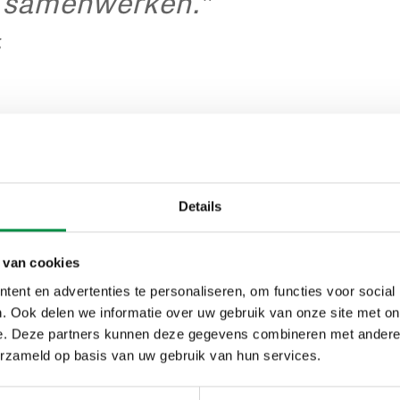
r samenwerken.”
g
 van samenwerking tussen
ol en kinderopvang
Details
ewden levert de samenwerking tussen het primair onderwij
schillende partijen, namelijk: voor kinderen, voor hun ouder
 van cookies
oor de organisatie(s) waar zij werkzaam zijn.
ent en advertenties te personaliseren, om functies voor social
. Ook delen we informatie over uw gebruik van onze site met on
e en gezamenlijke afspraken en regels helpen volgens de g
e. Deze partners kunnen deze gegevens combineren met andere i
j het creëren van een veilige omgeving voor de kinderen. 
erzameld op basis van uw gebruik van hun services.
derwijs gaan, of juist van het onderwijs naar de buitensc
spraken en is er eenzelfde pedagogisch klimaat. De veilighei