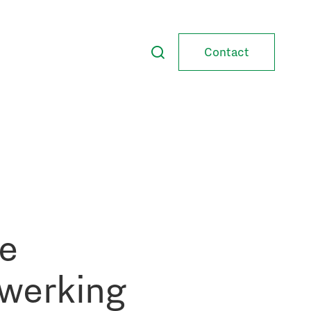
Contact
he
nwerking