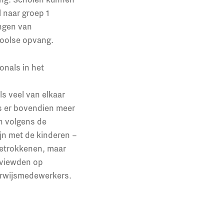
 naar groep 1
ngen van
hoolse opvang.
onals in het
s veel van elkaar
s er bovendien meer
en volgens de
ijn met de kinderen –
betrokkenen, maar
rviewden op
erwijsmedewerkers.