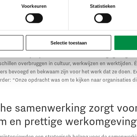
t, is volgens de geïnterviewden belangrijk voor het ontw
Voorkeuren
Statistieken
t: “De meerderheid van de scholen in het praktijkonderwij
ganisaties. Maar we weten dat organisaties tegen diverse
Selectie toestaan
t: “Kinderopvang en onderwijs zijn twee verschillende secto
satie moet je bijvoorbeeld aan de wet- en regelgeving va
chillen overbruggen in cultuur, werkwijzen en werktijden. 
rs bevoegd en bekwaam zijn voor het werk dat ze doen. Ee
erder: “Onze opdracht was om te kijken naar organisaties die
che samenwerking zorgt voo
m en prettige werkomgeving
 geïnterviewden een strategisch belang voor de samen­werk