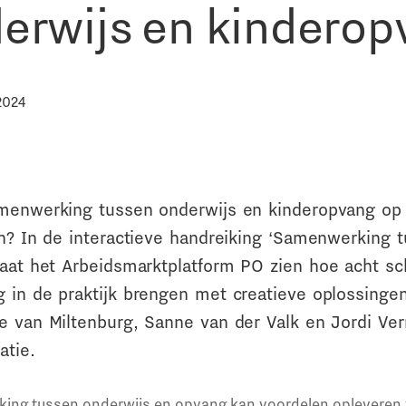
erwijs en kinderop
2024
menwerking tussen onderwijs en kinderopvang op 
en? In de interactieve handreiking ‘Samenwerking 
laat het Arbeidsmarktplatform PO zien hoe acht sc
 in de praktijk brengen met creatieve oplossinge
e van Miltenburg, Sanne van der Valk en Jordi V
atie.
ng tussen onderwijs en opvang kan voordelen opleveren 