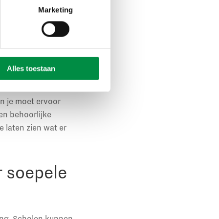
ikkelvermogen van
Marketing
s werkt samen met één
 knelpunten
Alles toestaan
ren, en als
n beide sectoren
Én je moet ervoor
n behoorlijke
 laten zien wat er
r soepele
ing. Scholen kunnen