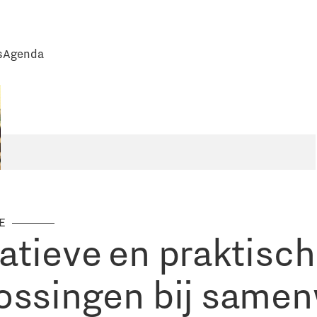
s
Agenda
IE
atieve en praktisc
ossingen bij same