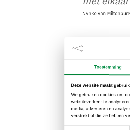
met elkaa
Nynke van Miltenbur
Voordelen
basisscho
Toestemming
Volgens de geïntervi
voordelen op voor ver
Deze website maakt gebruik
voor medewerkers en v
We gebruiken cookies om cont
websiteverkeer te analyseren
Een gezamenlijke visi
media, adverteren en analys
schoolorganisaties bi
verstrekt of die ze hebben v
de opvang naar het on
dezelfde regels en af
Toestemmingsselectie