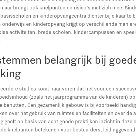
maar brengt ook knelpunten en risico’s met zich mee. Sind
om basisscholen en kinderopvangcentra dichter bij elkaar te 
onderwijs en kinderopvang krijgt op verschillende manier
lse activiteiten, brede scholen, kindercampussen en speell
.
stemmen belangrijk bij goed
king
n eerdere studies komt naar voren dat het voor een succes
rbeidsinhoud (zoals het jaarprogramma van de kinderen) op
te benutten. Een gezamenlijk gebouw is bijvoorbeeld handi
en over het gebruik van ruimtes en faciliteiten en over de 
 geeft op basis van acht goede praktijken inzicht in deze 
at de knelpunten betekenen voor bestuurders, leidinggeve