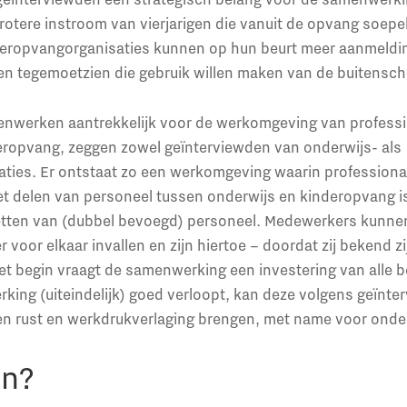
rotere instroom van vierjarigen die vanuit de opvang soepel
deropvangorganisaties kunnen op hun beurt meer aanmeldi
n tegemoetzien die gebruik willen maken van de buitensc
enwerken aantrekkelijk voor de werkomgeving van professi
eropvang, zeggen zowel geïnterviewden van onderwijs- als
ties. Er ontstaat zo een werkomgeving waarin professional
et delen van personeel tussen onderwijs en kinderopvang i
 inzetten van (dubbel bevoegd) personeel. Medewerkers kunn
 voor elkaar invallen en zijn hiertoe – doordat zij bekend z
het begin vraagt de samenwerking een investering van alle 
ing (uiteindelijk) goed verloopt, kan deze volgens geïnte
en rust en werkdrukverlaging brengen, met name voor ond
en?