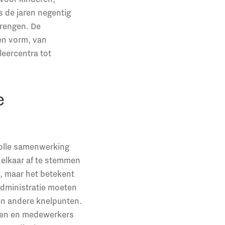
s de jaren negentig
brengen. De
en vorm, van
eercentra tot
e
volle samenwerking
 elkaar af te stemmen
g, maar het betekent
administratie moeten
en andere knelpunten.
nden en medewerkers