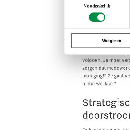
hiermee geboden word
Noodzakelijk
kinderen.
Van Miltenburg vertel
of meerdere opvangor
Weigeren
aanlopen.” Ze legt ui
samenwerkende organi
voldoen. Je moet vers
zorgen dat medewerke
uitdaging!” Ze gaat v
hierin wél kan.”
Strategis
doorstroo
Ook is er volgens de