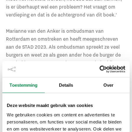
ís er überhaupt wel een probleem? Het vraagt om
verdieping en dat is de achtergrond van dit boek.’
Marianne van den Anker is ombudsman van
Rotterdam en omstreken en heeft meegeschreven
aan de STAD 2023. Als ombudsman spreekt ze veel
burgers en weet ze als geen ander hoe de burger de
overheid ervaart: ‘Hoe vaak mensen wel niet bij ons
komen met de openingszin “die overheid is er tóch
niet voor mij”. Ze zijn gefrustreerd, boos en vol
Toestemming
Details
Over
onbegrip. Het lukt ons in heel veel gevallen, met
behulp van diezelfde overheid, om tot een oplossing
te komen. Het kán dus wel.’ In het boek legt ze uit
Deze website maakt gebruik van cookies
wat zie verder constateert en doet ze suggesties om
We gebruiken cookies om content en advertenties te
de relatie tussen de overheid en burger te verbeteren.
personaliseren, om functies voor social media te bieden
en om ons websiteverkeer te analyseren. Ook delen we