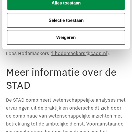
Alles toestaan
beroep op de wetenschap?
Selectie toestaan
Vraag en gratis een exemplaar aan van de STAD
op de
website van het CAOP. Wil je een van 19 auteurs van
het boek interviewen over de STAD en zijn of haar
Weigeren
visie en bijdrage? Vraag dan een interview aan bij
Loes Hodemaekers (
l.hodemaekers@caop.nl
).
Meer informatie over de
STAD
De STAD combineert wetenschappelijke analyses met
ervaringen uit de praktijk en onderscheidt zich door
de combinatie van wetenschappelijke inzichten met
betrekking tot de ambtelijke dienst. Vooraanstaande
wetenschappers hebben bijgedragen aan het