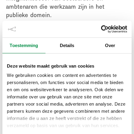
ambtenaren die werkzaam zijn in het
publieke domein.
Als speler van Zuivere Koffie kruip je in de huid van
een bestuurder of ambtenaar in de fictieve gemeente
Toestemming
Details
Over
Oranjelanden. Spelenderwijs krijg je verschillende
morele dilemma’s voorgelegd. Aan het einde van de
game is de speler zich meer bewust van de geldende
Deze website maakt gebruik van cookies
gedragscodes en hoe deze in de praktijk worden
We gebruiken cookies om content en advertenties te
gehanteerd. Daarnaast kan de speler zich beter
personaliseren, om functies voor social media te bieden
verplaatsen in de dilemma’s van anderen.
en om ons websiteverkeer te analyseren. Ook delen we
informatie over uw gebruik van onze site met onze
Download de app Zuivere
partners voor social media, adverteren en analyse. Deze
partners kunnen deze gegevens combineren met andere
Koffie
informatie die u aan ze heeft verstrekt of die ze hebben
verzameld op basis van uw gebruik van hun services.