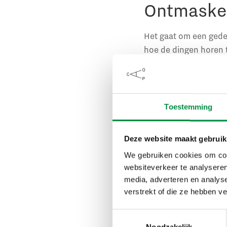
Ontmasker
Het gaat om een gede
hoe de dingen horen te
meerderheid van de po
de traditionele media,
Gelijkheid voor de we
verplichtingen ten op
Toestemming
veel beleid nodig, en
ontmaskeren. In de a
Deze website maakt gebruik
bevolking wil nog we
We gebruiken cookies om cont
websiteverkeer te analyseren
Voorbeeld
media, adverteren en analys
verstrekt of die ze hebben v
Ik geef een paar voor
Toestemmingsselectie
aangezien daarover in
Noodzakelijk