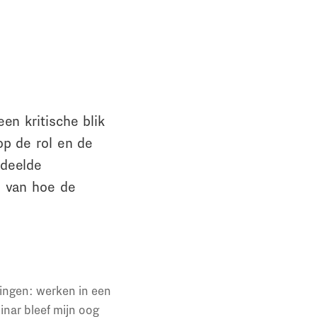
en kritische blik
op de rol en de
edeelde
s van hoe de
ingen: werken in een
inar bleef mijn oog