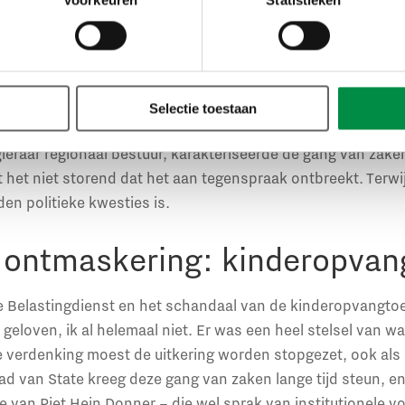
t ambtelijk complex waarover wij het hier hebben, is de e
nkt. Dit blijkt ook uit de zogenaamde RES-sen, de energiere
le energievoorstellen moesten doen om ‘Parijs te halen’. 25
rgaan, met weliswaar veel inspraak maar die over het alg
gt immers vast. Onthullend was de uitspraak van minister Wi
Selectie toestaan
utrale megawattten begon: dit is geen politiek, alleen invul
leraar regionaal bestuur, karakteriseerde de gang van zak
t het niet storend dat het aan tegenspraak ontbreekt. Terwij
n politieke kwesties is.
 ontmaskering: kinderopvan
 Belastingdienst en het schandaal van de kinderopvangtoes
et geloven, ik al helemaal niet. Er was een heel stelsel van
te verdenking moest de uitkering worden stopgezet, ook als 
ad van State kreeg deze gang van zaken lange tijd steun, en
van Piet Hein Donner – die wel sprak van institutionele 