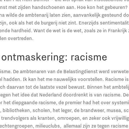
enst met zijden handschoenen aan. Hoe kon het gebeuren?
na wilde de ambtenarij laten zien, aanvankelijk gesteund doo
zijn, ook als het de burgerij niet zint. Enerzijds sentimental
ende hardheid. Want de wet is de wet, zoals ze in Frankrijk 
den overtreden.
 ontmaskering: racisme
isme. De ambtenaren van de Belastingdienst werd verwete
l hadden. Ik kan het me nauwelijks voorstellen. Racisme is 
ich daarvan tot de laatste vezel bewust. Binnen het ambtel
tegen het idee dat Nederland doordrenkt is van racisme. 
er het diepgaande racisme, de premier had het over systemi
, bibliotheken, scholen, het leger, de brandweer, musea, 
trendvolgers als kranten, omroepen, en zeker ook vrijwilli
htengroepen, milieuclubs, allemaal zijn ze tegen racisme 