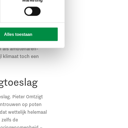
ensgezindheid groot.
gio’s die per 1
 regio’s, zonder
emeen nergens toe
ebes toen het hele
Alles toestaan
ling en uitvoering.
en als ambtenaren-
l klimaat toch een
gtoeslag
lag. Pieter Omtzigt
 wantrouwen op poten
dat wettelijk helemaal
 zelfs de
vooringenomenheid –