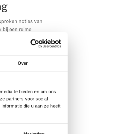
ng
esproken noties van
k bij een ruime
e bevolking is. Dan in
van heb ik jou daar.
 bij, van
t wel gebeuren, er is
Over
als oplichtersbende
il zeggen de
 media te bieden en om ons
ze partners voor social
nformatie die u aan ze heeft
 over kernenergie,
er niet te worden
Marketing