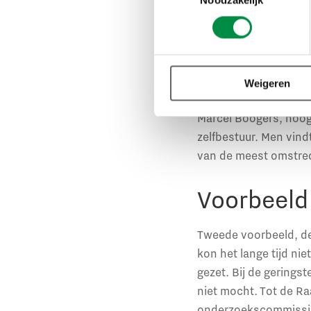
gesproken, want in he
Kernenergie, nee beda
oktober klimaatneutra
vertegenwoordigend o
leidt. De uitkomst li
Weigeren
spel over de klimaatne
Marcel Boogers, hoog
zelfbestuur. Men vind
van de meest omstrede
Voorbeeld
Tweede voorbeeld, de
kon het lange tijd ni
gezet. Bij de gerings
niet mocht. Tot de Ra
onderzoekscommissie 