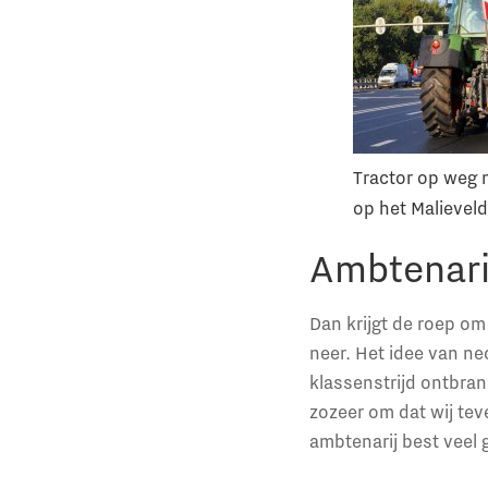
Tractor op weg 
op het Malievel
Ambtenari
Dan krijgt de roep o
neer. Het idee van neo
klassenstrijd ontbran
zozeer om dat wij te
ambtenarij best veel g