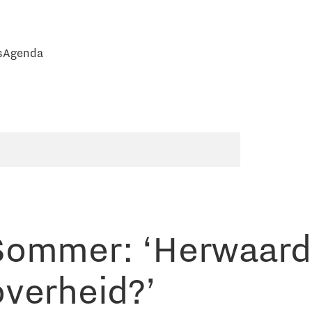
s
Agenda
Sommer: ‘Herwaard
overheid?’