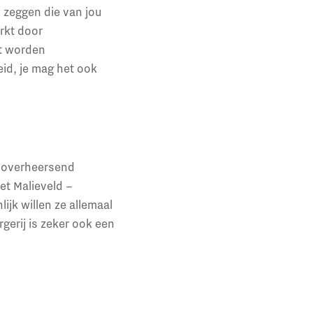
 zeggen die van jou
rkt door
et worden
id, je mag het ook
ls overheersend
et Malieveld –
jk willen ze allemaal
gerij is zeker ook een