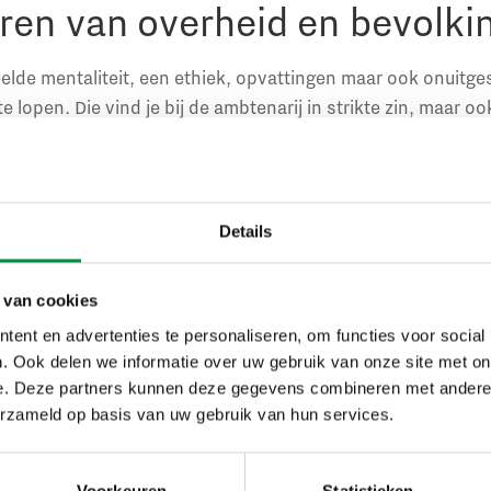
en van overheid en bevolki
elde mentaliteit, een ethiek, opvattingen maar ook onuitg
 lopen. Die vind je bij de ambtenarij in strikte zin, maar oo
litiek, waaruit niet volgt dat dat ook de meerderheid van d
 de rechterlijke macht, de ngo’s. Bij elkaar een machtsblok 
t is uiteraard de norm. Daar komt een vaag soort humanisme
zichte van de mensheid. En een can do-mentaliteit, het moe
Details
 tegenspraak is weinig gewenst. Populisme wil de overheid 
mbtenarensamenleving is de neiging de omgekeerde, dat w
 van cookies
l eens worden ontmaskerd door de overheid.
ent en advertenties te personaliseren, om functies voor social
. Ook delen we informatie over uw gebruik van onze site met on
 ontmaskering: kernenergie
e. Deze partners kunnen deze gegevens combineren met andere i
erzameld op basis van uw gebruik van hun services.
beelden. Twee weken geleden had de Volkskrant een artikel
 de politiek weer wordt gesproken. Eigenlijk hoefde daarov
Voorkeuren
Statistieken