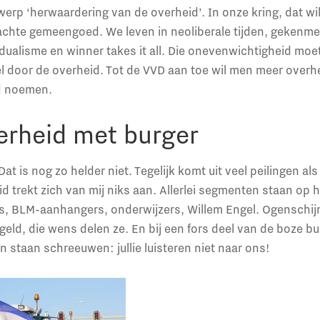
rp ‘herwaardering van de overheid’. In onze kring, dat wil
dachte gemeengoed. We leven in neoliberale tijden, gekenme
dualisme en winner takes it all. Die onevenwichtigheid mo
 door de overheid. Tot de VVD aan toe wil men meer overhe
d noemen.
erheid met burger
at is nog zo helder niet. Tegelijk komt uit veel peilingen a
d trekt zich van mij niks aan. Allerlei segmenten staan op h
s, BLM-aanhangers, onderwijzers, Willem Engel. Ogenschijnli
eld, die wens delen ze. En bij een fors deel van de boze bur
n staan schreeuwen: jullie luisteren niet naar ons!