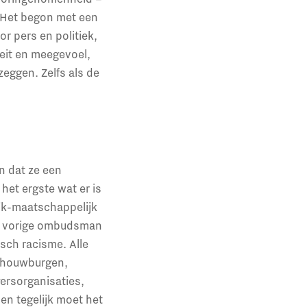
 Het begon met een
r pers en politiek,
iteit en meegevoel,
zeggen. Zelfs als de
n dat ze een
het ergste wat er is
ijk-maatschappelijk
De vorige ombudsman
sch racisme. Alle
schouwburgen,
gersorganisaties,
en tegelijk moet het