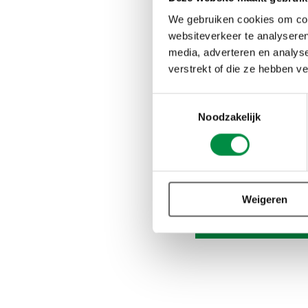
Kennisrot
We gebruiken cookies om cont
websiteverkeer te analyseren
media, adverteren en analys
De Kennisrotonde is 
verstrekt of die ze hebben v
onderwijspraktijk kun
effectieve emotieregu
Toestemmingsselectie
leerlinggedrag in he
Noodzakelijk
Kennisrotonde.
Weigeren
Lees het volle