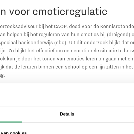
n voor emotieregulatie
onderzoeksadviseur bij het CAOP, deed voor de Kennisrotond
n helpen bij het reguleren van hun emoties bij (dreigend) 
speciaal basisonderwijs (sbo). Uit dit onderzoek blijkt dat 
ijn. Zo blijkt het effectief om een emotionele situatie te her
ok kun je door het tonen van emoties leren omgaan met em
rijk dat de leraren binnen een school op een lijn zitten in 
ag.
ten en trainingen
nde instrumenten en trainingen voor leraren die gericht zij
Details
van stress en emoties. Het is echter niet bekend hoe effec
 van cookies