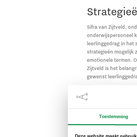
Strategieë
Sifra van Zijtveld, 
onderwijspersoneel ka
leerlinggedrag in het 
strategieën mogelijk z
emotionele termen. O
Zijtveld is het belang
gewenst leerlinggedr
Instrumen
Er bestaan verschille
Toestemming
vervolgens reguleren 
zijn.
Deze website maakt gebruik