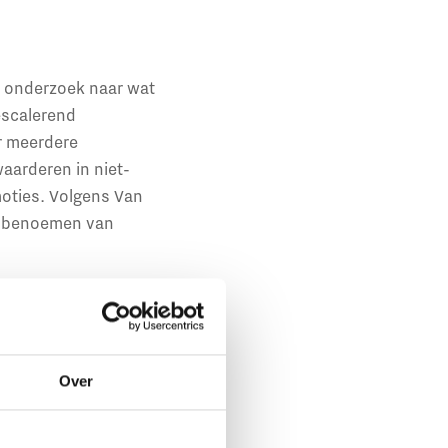
e onderzoek naar wat
escalerend
er meerdere
waarderen in niet-
oties. Volgens Van
het benoemen van
n op het herkennen en
Over
tief deze instrumenten