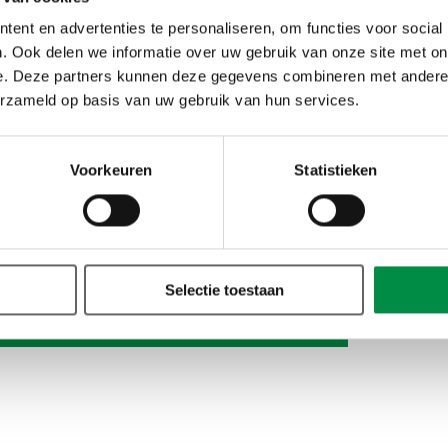
onde
ent en advertenties te personaliseren, om functies voor social
. Ook delen we informatie over uw gebruik van onze site met on
e. Deze partners kunnen deze gegevens combineren met andere i
het online loket van NRO waar onderwijsprofessionals hun v
erzameld op basis van uw gebruik van hun services.
nen stellen. In dit geval stelde een orthopedagoog de vraag
latie van onderwijspersoneel in het geval van (dreigend) e
t sbo? Namens het CAOP is Ruud van der Aa kennismakelaar 
Voorkeuren
Statistieken
Selectie toestaan
dige antwoord op de Kennisrotonde