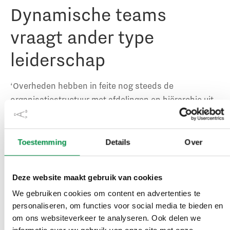
Dynamische teams
vraagt ander type
leiderschap
‘Overheden hebben in feite nog steeds de
organisatiestructuur met afdelingen en hiërarchie uit
de jaren zeventig, tachtig’, zegt Van der Wal in het
interview. ‘Alle grote kwesties van deze tijd snijden
daar dwars doorheen en vraagstukken worden
Toestemming
Details
Over
hierdoor minder goed opgelost.’ De huidige tijd vraagt
volgens de hoogleraar dan ook om een ander type
Deze website maakt gebruik van cookies
leiderschap en dynamische teams. Dit leiderschap
We gebruiken cookies om content en advertenties te
beschreef hij eerder al in de oratie die hij hield toen hij
personaliseren, om functies voor social media te bieden en
de
Ien Dales Leerstoel
van het CAOP en de
om ons websiteverkeer te analyseren. Ook delen we
Universiteit Leiden aanvaardde.